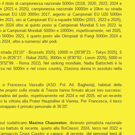
 il titolo di campionessa nazionale 5000m (2018, 2020, 2023, 2024 e
m (2021 e 2025), campionessa nazionale 10000m e 10km su strada
mpionati EU U20 3000m 2017, argento ai Campionati EU U20 5000m
0m 2021, oro ai Campionati EU a squadre 5000m (2021, 2023 e 2025),
 2024 oltre al quinto posto ai Campionati Mondiali 5 km 2023, la
to ai Campionati Mondiali 5000m e 10000m, rispettivamente, nel 2025,
yo 5000m 2021, il quarto posto alle Olimpiadi di Parigi 5000m 2024 e
 2024, oltre a numerosi altri podi.
 strada (31'10" - Brussels 2025), 10000 m (30'38"23. - Tokyo 2025), 5
0 m (8'26"27. - Rabat 2025), 3000m st (8'30"82.- Lievin 2025), 5000 m
(9'32"99. - Roma 2022). Nel ranking mondiale, Nadia Battocletti è la
za nei 5000m e nel cross country, 21esima donna in assoluto nella
 e Francesca Vassallo (ASD. Pol. Atl. Bagheria), habitué delle
e proprio sulle strade di Trieste hanno firmato alcuni loro successi.
gradino del podio, rispettivamente nel 2024 e nel 2025, ed un recente
o la vittoria alla Prater Hauptallee di Vienna. Per Francesca, il terzo
 strappato il primato personale di 36’20”.
 sul sudafricano
Maxime Chaumeton
, divenuto primatista nazionale
so battuto di recente, quarto alla BoClassic 2024, terzo nel 2022 e
l Campaccio Cross Country e capace, di recente, del personal best di