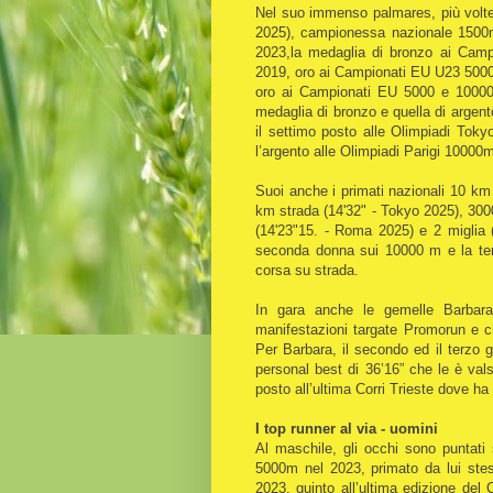
Nel suo immenso palmares, più volte
2025), campionessa nazionale 1500
2023,la medaglia di bronzo ai Ca
2019, oro ai Campionati EU U23 500
oro ai Campionati EU 5000 e 10000m
medaglia di bronzo e quella di argen
il settimo posto alle Olimpiadi Tok
l’argento alle Olimpiadi Parigi 10000m
Suoi anche i primati nazionali 10 km
km strada (14'32" - Tokyo 2025), 300
(14'23"15. - Roma 2025) e 2 miglia 
seconda donna sui 10000 m e la ter
corsa su strada.
In gara anche le gemelle Barbara
manifestazioni targate Promorun e ch
Per Barbara, il secondo ed il terzo 
personal best di 36’16” che le è vals
posto all’ultima Corri Trieste dove ha
I top runner al via - uomini
Al maschile, gli occhi sono puntati
5000m nel 2023, primato da lui stes
2023, quinto all’ultima edizione de