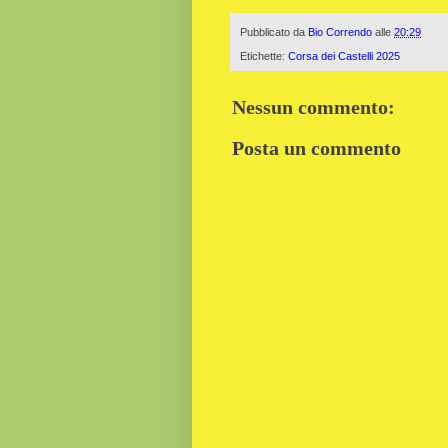
Pubblicato da
Bio Correndo
alle
20:29
Etichette:
Corsa dei Castelli 2025
Nessun commento:
Posta un commento