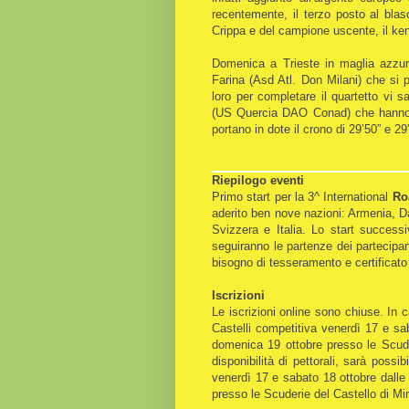
recentemente, il terzo posto al blas
Crippa e del campione uscente, il ke
Domenica a Trieste in maglia azzurr
Farina (Asd Atl. Don Milani) che si 
loro per completare il quartetto vi
(US Quercia DAO Conad) che hanno pi
portano in dote il crono di 29’50” e 29'
Riepilogo eventi
Primo start per la 3^ International
Roa
aderito ben nove nazioni: Armenia, D
Svizzera e Italia. Lo start success
seguiranno le partenze dei partecip
bisogno di tesseramento e certificat
Iscrizioni
Le iscrizioni online sono chiuse. In ca
Castelli competitiva venerdì 17 e sab
domenica 19 ottobre presso le Scuder
disponibilità di pettorali, sarà poss
venerdì 17 e sabato 18 ottobre dalle 
presso le Scuderie del Castello di Mir