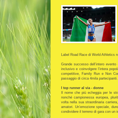
Label Road Race di World Athletics ne
Grande successo dell’intero evento 
inclusivo e coinvolgere l’intera pop
competitive, Family Run e Non Com
passaggio di circa 4mila partecipanti.
I top runner al via - donne
Il nome che più echeggia per le str
nonché campionessa europea, pluritit
volta nella sua straordinaria carrie
amatori. Un’emozione speciale, dunqu
condividere il terreno di gara con un id