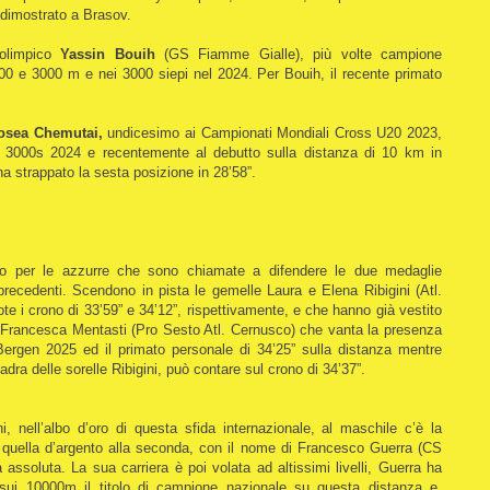
dimostrato a Brasov.
olimpico
Yassin Bouih
(GS Fiamme Gialle), più volte campione
500 e 3000 m e nei 3000 siepi nel 2024. Per Bouih, il recente primato
osea Chemutai,
undicesimo ai Campionati Mondiali Cross U20 2023,
 3000s 2024 e recentemente al debutto sulla distanza di 10 km in
a strappato la sesta posizione in 28’58”.
 per le azzurre che sono chiamate a difendere le due medaglie
 precedenti. Scendono in pista le gemelle Laura e Elena Ribigini (Atl.
e i crono di 33’59” e 34’12”, rispettivamente, e che hanno già vestito
o Francesca Mentasti (Pro Sesto Atl. Cernusco) che vanta la presenza
ergen 2025 ed il primato personale di 34’25” sulla distanza mentre
ra delle sorelle Ribigini, può contare sul crono di 34’37”.
ni, nell’albo d’oro di questa sfida internazionale, al maschile c’è la
e quella d’argento alla seconda, con il nome di Francesco Guerra (CS
ia assoluta. La sua carriera è poi volata ad altissimi livelli, Guerra ha
o sui 10000m il titolo di campione nazionale su questa distanza e,