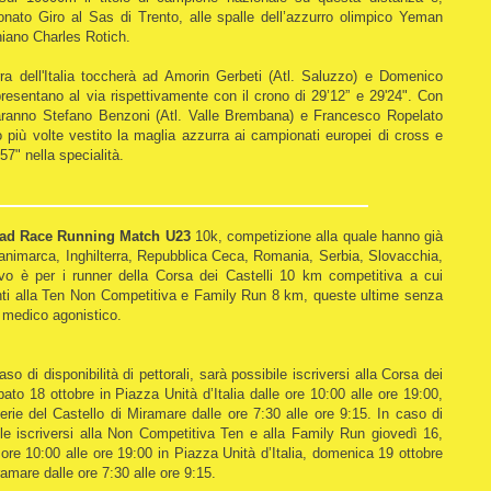
onato Giro al Sas di Trento, alle spalle dell’azzurro olimpico Yeman
niano Charles Rotich.
a dell'Italia toccherà ad Amorin Gerbeti (Atl. Saluzzo) e Domenico
presentano al via rispettivamente con il crono di 29’12” e 29'24". Con
 saranno Stefano Benzoni (Atl. Valle Brembana) e Francesco Ropelato
ù volte vestito la maglia azzurra ai campionati europei di cross e
57" nella specialità.
d Race Running Match U23
10k, competizione alla quale hanno già
animarca, Inghilterra, Repubblica Ceca, Romania, Serbia, Slovacchia,
ivo è per i runner della Corsa dei Castelli 10 km competitiva a cui
anti alla Ten Non Competitiva e Family Run 8 km, queste ultime senza
o medico agonistico.
so di disponibilità di pettorali, sarà possibile iscriversi alla Corsa dei
ato 18 ottobre in Piazza Unità d’Italia dalle ore 10:00 alle ore 19:00,
ie del Castello di Miramare dalle ore 7:30 alle ore 9:15. In caso di
ibile iscriversi alla Non Competitiva Ten e alla Family Run giovedì 16,
ore 10:00 alle ore 19:00 in Piazza Unità d’Italia, domenica 19 ottobre
amare dalle ore 7:30 alle ore 9:15.