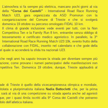
L’atmosfera si fa sempre più elettrica, mancano pochi giorni al via
della
“Corsa dei Castelli”
- International Road Race Running
Match U23, gara organizzata da ASD Promorun con la
coorganizzazione del Comune di Trieste e che si svolgerà
domenica 19 ottobre su percorso omologato FIDAL 10 km.
Il clima di grande inclusione vede eventi per tutti, con la Non
Competitiva Ten e la Family Run 8 km, entrambe senza obbligo di
tesseramento e certificato medico agonistico. In parallelo, la 3^
International Road Race Running Match U23 10k, evento frutto della
collaborazione con FIDAL, inserito nel calendario e che gode della
l quale si accenderà la sfida tra nazionali U23.
che negli anni ha saputo trovare la strada per diventare sempre più
olazione, come provano i numeri partecipativi delle manifestazioni non
petitiva Ten. Domenica 19 ottobre, dunque, Trieste applaudirà al
ade di Trieste è quello della vicecampionessa olimpica e mondiale,
olata e pluriprimatista italiana
Nadia Battocletti
che, per la prima
ra, sarà al via di una competizione su strada aperta anche ad agonisti
e, per i quasi 4mila iscritti alla 9^ Corsa dei Castelli che potranno
olo dell’atletica italiana.