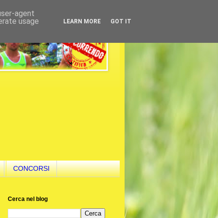
 user-agent
nerate usage
LEARN MORE
GOT IT
CONCORSI
Cerca nel blog