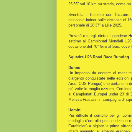
26’55” sui 10 km su strada, come ha 
Sventola il tricolore con l’azzurro 
nazionale indoor sulle distanze di 1
personale di 28’37” a Lille 2025.
Proverà a stargli dietro l’ugandese
H
settimo ai Campionati Mondiali U20
occasione del 78° Giro al Sas, dove h
Squadra U23 Road Race Running
Donne
Un impegno da onorare al massimo
d’argento conquistate nelle edizioni
Arcs- CUS Perugia) che portano in dot
più volte la maglia azzurra. Con lor
ai Campionati Europei under 23 di B
Melissa Fracassini, compagna di squad
Uomini
Più difficile il compito per gli uomi
medaglia d’oro alla prima edizione 
Carabinieri) a siglare la prima vittor
infatti aggiunto all’argento europe