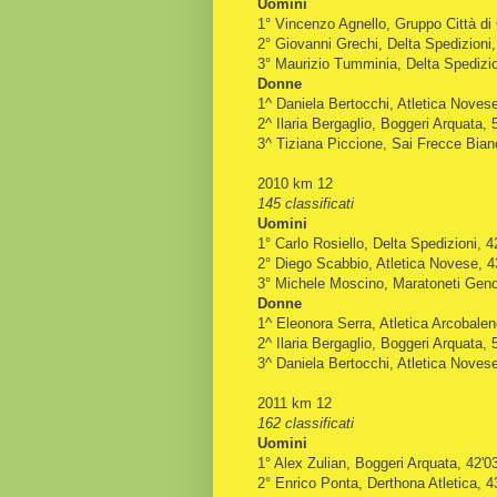
Uomini
1° Vincenzo Agnello, Gruppo Città di
2° Giovanni Grechi, Delta Spedizioni,
3° Maurizio Tumminia, Delta Spedizio
Donne
1^ Daniela Bertocchi, Atletica Novese
2^ Ilaria Bergaglio, Boggeri Arquata, 
3^ Tiziana Piccione, Sai Frecce Bian
2010 km 12
145 classificati
Uomini
1° Carlo Rosiello, Delta Spedizioni, 4
2° Diego Scabbio, Atletica Novese, 4
3° Michele Moscino, Maratoneti Geno
Donne
1^ Eleonora Serra, Atletica Arcobalen
2^ Ilaria Bergaglio, Boggeri Arquata, 
3^ Daniela Bertocchi, Atletica Novese
2011 km 12
162 classificati
Uomini
1° Alex Zulian, Boggeri Arquata, 42'0
2° Enrico Ponta, Derthona Atletica, 4