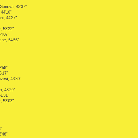
 Genova, 43'37"
 44'10"
ni, 44'27"
, 53'22"
54'07"
che, 54'56"
2'58"
3'17"
vesi, 43'30"
o, 48'29"
51'31"
, 53'03"
3"
3'48"