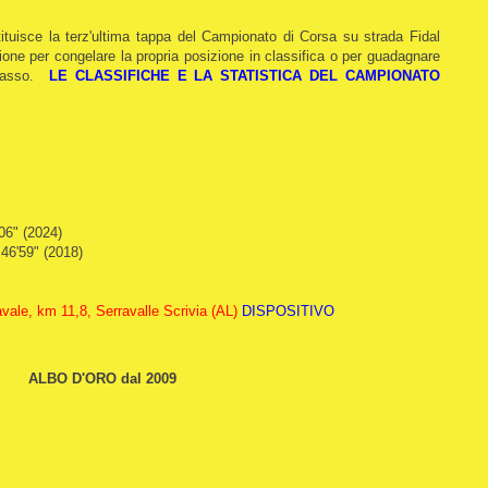
ituisce la terz'ultima tappa del Campionato di Corsa su strada Fidal
ione per congelare la propria posizione in classifica o per guadagnare
orpasso.
LE CLASSIFICHE E LA STATISTICA DEL CAMPIONATO
'06" (2024)
46'59" (2018)
avale, km 11,8, Serravalle Scrivia (AL)
DISPOSITIVO
ALBO D'ORO dal 2009