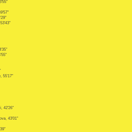
3'55"
49'57"
'29"
 53'43"
4'35"
'55"
"
, 55'17"
i, 42'26"
ova, 43'01"
'39"