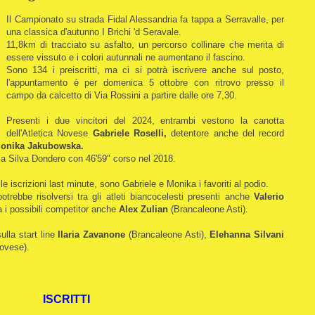
Il Campionato su strada Fidal Alessandria fa tappa a Serravalle, per
una classica d'autunno I Brichi 'd Seravale.
11,8km di tracciato su asfalto, un percorso collinare che merita di
essere vissuto e i colori autunnali ne aumentano il fascino.
Sono 134 i preiscritti, ma ci si potrà iscrivere anche sul posto,
l'appuntamento è per domenica 5 ottobre con ritrovo presso il
campo da calcetto di Via Rossini a partire dalle ore 7,30.
Presenti i due vincitori del 2024, entrambi vestono la canotta
dell'Atletica Novese
Gabriele Roselli,
detentore anche del record
onika Jakubowska.
e a Silva Dondero con 46'59" corso nel 2018.
 iscrizioni last minute, sono Gabriele e Monika i favoriti al podio.
trebbe risolversi tra gli atleti biancocelesti presenti anche
Valerio
a i possibili competitor anche
Alex Zulian
(Brancaleone Asti).
ulla start line
Ilaria Zavanone
(Brancaleone Asti),
Elehanna Silvani
Novese).
ISCRITTI