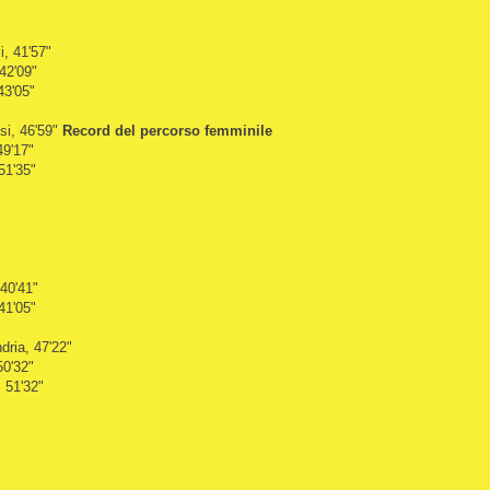
i, 41'57"
42'09"
43'05"
si, 46'59"
Record del percorso femminile
49'17"
51'35"
 40'41"
41'05"
dria, 47'22"
50'32"
 51'32"