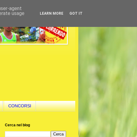
 user-agent
nerate usage
LEARN MORE
GOT IT
CONCORSI
Cerca nel blog