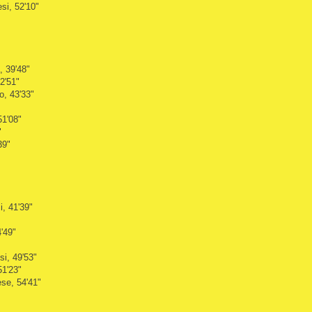
si, 52'10"
, 39'48"
2'51"
o, 43'33"
51'08"
"
39"
i, 41'39"
'49"
i, 49'53"
51'23"
ese, 54'41"