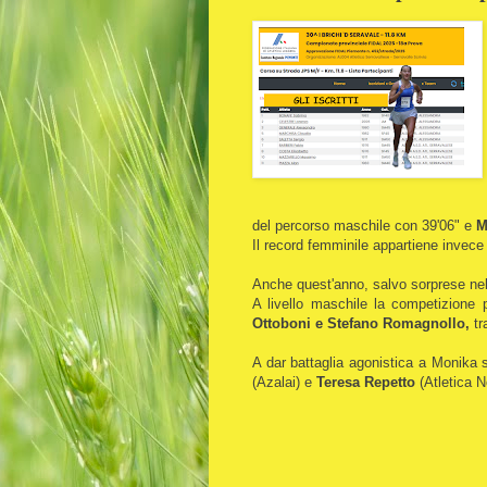
del percorso maschile con 39'06" e
M
Il record femminile appartiene invec
Anche quest'anno, salvo sorprese nelle
A livello maschile la competizione po
Ottoboni e Stefano Romagnollo,
tr
A dar battaglia agonistica a Monika s
(Azalai) e
Teresa Repetto
(Atletica 