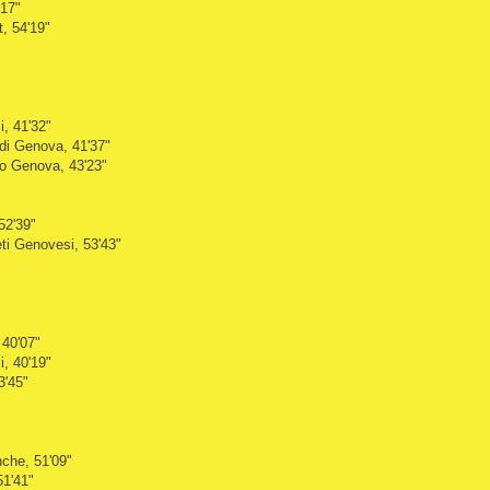
'17"
t, 54'19"
i, 41'32"
di Genova, 41'37"
lto Genova, 43'23"
52'39"
ti Genovesi, 53'43"
 40'07"
i, 40'19"
3'45"
che, 51'09"
51'41"