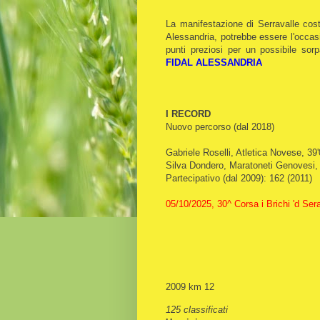
La manifestazione di Serravalle cost
Alessandria, potrebbe essere l'occas
punti preziosi per un possibile s
FIDAL ALESSANDRIA
I RECORD
Nuovo percorso (dal 2018)
Gabriele Roselli, Atletica Novese, 39
Silva Dondero, Maratoneti Genovesi, 
Partecipativo (dal 2009): 162 (2011)
05/10/2025, 30^ Corsa i Brichi 'd Ser
2009 km 12
125 classificati