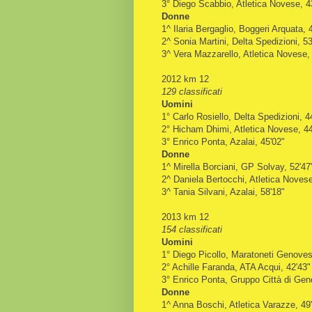
3° Diego Scabbio, Atletica Novese, 4
Donne
1^ Ilaria Bergaglio, Boggeri Arquata, 
2^ Sonia Martini, Delta Spedizioni, 53
3^ Vera Mazzarello, Atletica Novese,
2012 km 12
129 classificati
Uomini
1° Carlo Rosiello, Delta Spedizioni, 4
2° Hicham Dhimi, Atletica Novese, 44
3° Enrico Ponta, Azalai, 45'02"
Donne
1^ Mirella Borciani, GP Solvay, 52'47
2^ Daniela Bertocchi, Atletica Novese
3^ Tania Silvani, Azalai, 58'18"
2013 km 12
154 classificati
Uomini
1° Diego Picollo, Maratoneti Genoves
2° Achille Faranda, ATA Acqui, 42'43"
3° Enrico Ponta, Gruppo Città di Gen
Donne
1^ Anna Boschi, Atletica Varazze, 49