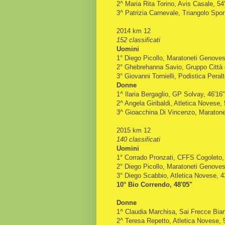
2^ Maria Rita Torino, Avis Casale, 54
3^ Patrizia Carnevale, Triangolo Spor
2014 km 12
152 classificati
Uomini
1° Diego Picollo, Maratoneti Genoves
2° Ghebrehanna Savio, Gruppo Città 
3° Giovanni Tornielli, Podistica Pera
Donne
1^ Ilaria Bergaglio, GP Solvay, 46'16"
2^ Angela Giribaldi, Atletica Novese, 
3^ Gioacchina Di Vincenzo, Maratone
2015 km 12
140 classificati
Uomini
1° Corrado Pronzati, CFFS Cogoleto,
2° Diego Picollo, Maratoneti Genoves
3° Diego Scabbio, Atletica Novese, 4
10° Bio Correndo, 48'05"
Donne
1^ Claudia Marchisa, Sai Frecce Bian
2^ Teresa Repetto, Atletica Novese, 