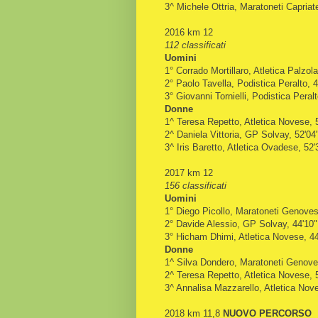
3^ Michele Ottria, Maratoneti Capriate
2016 km 12
112 classificati
Uomini
1° Corrado Mortillaro, Atletica Palzola
2° Paolo Tavella, Podistica Peralto, 4
3° Giovanni Tornielli, Podistica Peralt
Donne
1^ Teresa Repetto, Atletica Novese, 
2^ Daniela Vittoria, GP Solvay, 52'04
3^ Iris Baretto, Atletica Ovadese, 52'
2017 km 12
156 classificati
Uomini
1° Diego Picollo, Maratoneti Genoves
2° Davide Alessio, GP Solvay, 44'10"
3° Hicham Dhimi, Atletica Novese, 44
Donne
1^ Silva Dondero, Maratoneti Genoves
2^ Teresa Repetto, Atletica Novese, 
3^ Annalisa Mazzarello, Atletica Nov
2018 km 11,8
NUOVO PERCORSO