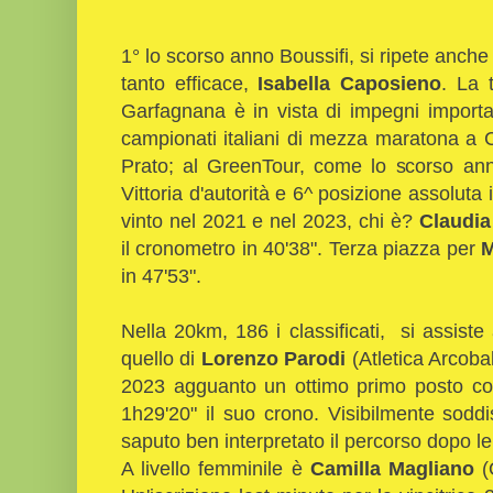
1° lo scorso anno Boussifi, si ripete anche
tanto efficace,
Isabella Caposieno
. La 
Garfagnana è in vista di impegni import
campionati italiani di mezza maratona a
Prato; al GreenTour, come lo scorso an
Vittoria d'autorità e 6^ posizione assoluta 
vinto nel 2021 e nel 2023, chi è?
Claudia
il cronometro in 40'38". Terza piazza per
M
in 47'53".
Nella 20km, 186 i classificati, si assist
quello di
Lorenzo Parodi
(Atletica Arcobal
2023 agguanto un ottimo primo posto con
1h29'20" il suo crono. Visibilmente sodd
saputo ben interpretato il percorso dopo le 
A livello femminile è
Camilla Magliano
(