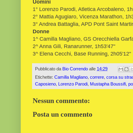
Uomini
1° Lorenzo Parodi, Atletica Arcobaleno, 1h
2° Mattia Agugiaro, Vicenza Marathon, 1h
3° Andrea Battaglia, APD Pont Saint Marti
Donne
1^ Camilla Magliano, GS Orecchiella Garf
2^ Anna Gili, Ranarunner, 1h53'47"
3^ Elena Cecchi, Base Running, 2h05'12"
Pubblicato da
Bio Correndo
alle
14:29
Etichette:
Camilla Magliano
,
correre
,
corsa su stra
Caposieno
,
Lorenzo Parodi
,
Mustapha Boussifi
,
po
Nessun commento:
Posta un commento