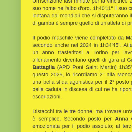
Un'iscrizione last minute per la vincitrice
suo nome nell'albo d'oro. 1h40'11" il suo c
lontana dai mondiali che si disputeranno il
di gamba è sempre quello di un'atleta di pri
Il podio maschile viene completato da
Ma
secondo anche nel 2024 in 1h34'45". Atl
un anno trasferitosi a Torino per lav
allenamento diventano quelli di gara al 
Battaglia
(APD Pont Saint Martin) 1h35'56
questo 2025, lo ricordiamo 2° alla Monca
una bella sfida agonistica per il 2° posto 
bella caduta in discesa di cui ne ha riport
escoriazioni.
Distacchi tra le tre donne, ma trovare un
è semplice. Secondo posto per
Anna 
emozionata per il podio assoluto; al ter