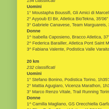
154 classificati
Uomini
1° Moustapha Boussifi, Gli Amici di Marcel
2° Ayyoub El Bir, Atletica BioTekna, 35'06"
3° Gabriele Canavese, Team Marguareis, 
Donne
1^ Isabella Caposieno, Bracco Atletica, 37
2^ Federica Barailler, Atletica Pont Saint M
3^
Fabiana Valente
,
Podistica Valle Varait
20 km
232 classificati
Uomini
1° Stefano Bonino, Podistica Torino, 1h35'
2° Mattia Agugiaro, Vicenza Marathon, 1h
3° Marco Renzo Vitale, Trail Running Tori
Donne
1^ Camilla Magliano, GS Orecchiella Garf