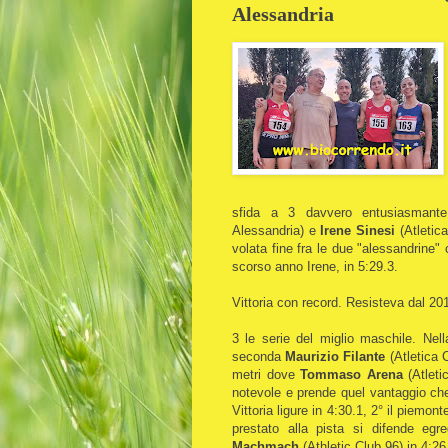
Alessandria
sfida a 3 davvero entusiasmant
Alessandria) e
Irene Sinesi
(Atletica
volata fine fra le due "alessandrine"
scorso anno Irene, in 5:29.3.
Vittoria con record. Resisteva dal 201
3 le serie del miglio maschile. Nel
seconda
Maurizio Filante
(Atletica C
metri dove
Tommaso Arena
(Atlet
notevole e prende quel vantaggio ch
Vittoria ligure in 4:30.1, 2° il piemon
prestato alla pista si difende egr
Machmach
(Athletic Club 96) in 4:26