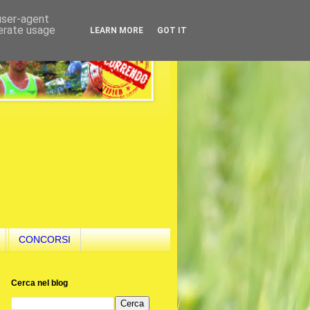
 user-agent
nerate usage
LEARN MORE
GOT IT
CONCORSI
Cerca nel blog