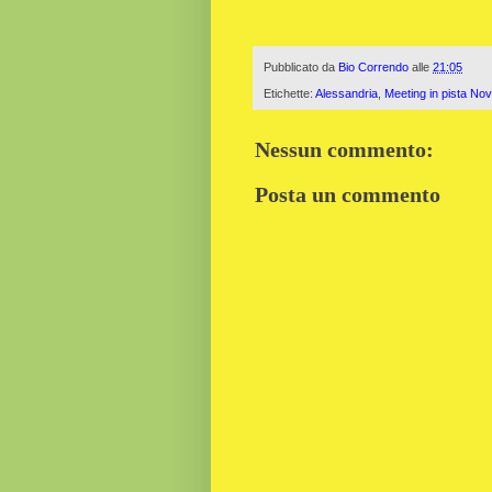
Pubblicato da
Bio Correndo
alle
21:05
Etichette:
Alessandria
,
Meeting in pista Nov
Nessun commento:
Posta un commento