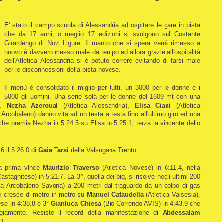
E' stato il campo scuola di Alessandria ad ospitare le gare in pista
che da 17 anni, o meglio 17 edizioni si svolgono sul Costante
Girardengo di Novi Ligure.
Il manto che si spera verrà rimesso a
nuovo è davvero messo male da tempo ed allora grazie all'ospitalità
dell'Atletica Alessandria si è potuto correre evitando di farsi male
per le disconnessioni della pista novese.
Il menù è consolidato il miglio per tutti, un 3000 per le donne e i
5000 gli uomini. Una serie sola per le donne del 1609 mt con una
e.
Nezha Azeroual
(Atletica Alessandria),
Elisa Ciani
(Atletica
 Arcobaleno) danno vita ad un testa a testa fino all'ultimo giro ed una
 che premia Nezha in 5:24.5 su Elisa in 5:25.1, terza la vincente dello
6 il 5:26.0 di
Gaia Tarsi
della Valsugana Trento.
la prima vince
Maurizio Traverso
(Atletica Novese) in 6:11.4, nella
astagnitese) in 5:21.7. La 3^, quella dei big, si risolve negli ultimi 200
ica Arcobaleno Savona) a 200 metri dal traguardo da un colpo di gas
e cresce di metro in metro su
Manuel Cataudella
(Atletica Valsesia).
tese in 4:38.8 e 3°
Gianluca Chiesa
(Bio Correndo AVIS) in 4:43.9 che
egiamente. Resiste il record della manifestazione di
Abdessalam
.1.