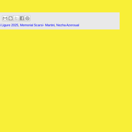
i Ligure 2025
,
Memorial Scarsi- Martini
,
Nezha Azeroual