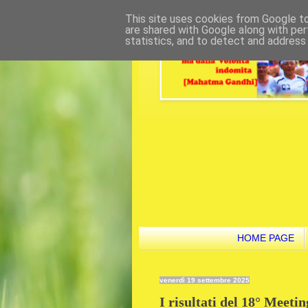
This site uses cookies from Google to 
are shared with Google along with per
statistics, and to detect and address
HOME PAGE
venerdì 19 settembre 2025
I risultati del 18° Meetin