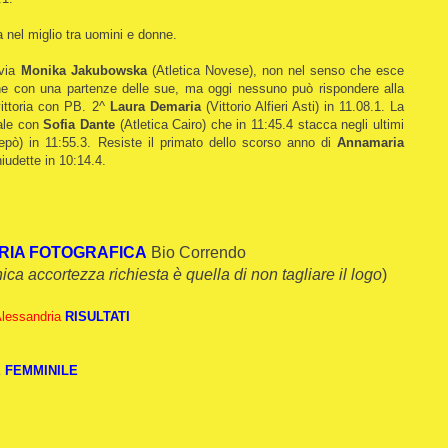
a nel miglio tra uomini e donne.
 via
Monika Jakubowska
(Atletica Novese), non nel senso che esce
ne con una partenze delle sue, ma oggi nessuno può rispondere alla
ittoria con PB. 2^
Laura Demaria
(Vittorio Alfieri Asti) in 11.08.1. La
nale con
Sofia Dante
(Atletica Cairo) che in 11:45.4 stacca negli ultimi
epò) in 11:55.3. Resiste il primato dello scorso anno di
Annamaria
hiudette in 10:14.4.
RIA FOTOGRAFICA
Bio Correndo
unica accortezza richiesta è quella di non tagliare il logo
)
Alessandria
RISULTATI
E FEMMINILE