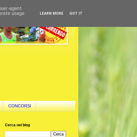
 user-agent
nerate usage
LEARN MORE
GOT IT
CONCORSI
Cerca nel blog