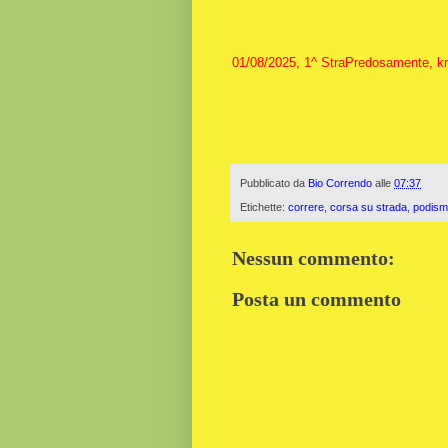
01/08/2025, 1^ StraPredosamente, k
Pubblicato da
Bio Correndo
alle
07:37
Etichette:
correre
,
corsa su strada
,
podis
Nessun commento:
Posta un commento