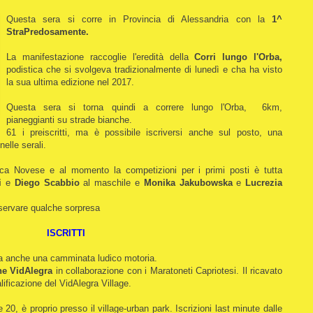
Questa sera si corre in Provincia di Alessandria con la
1^
StraPredosamente.
La manifestazione raccoglie l'eredità della
Corri lungo l'Orba,
podistica che si svolgeva tradizionalmente di lunedì e cha ha visto
la sua ultima edizione nel 2017.
Questa sera si torna quindi a correre lungo l'Orba, 6km,
pianeggianti su strade bianche.
61 i preiscritti, ma è possibile iscriversi anche sul posto, una
nelle serali.
letica Novese e al momento la competizioni per i primi posti è tutta
i
e
Diego Scabbio
al maschile e
Monika Jakubowska
e
Lucrezia
riservare qualche sorpresa
ISCRITTI
ma anche una camminata ludico motoria.
ne VidAlegra
in collaborazione con i Maratoneti Capriotesi. Il ricavato
ualificazione del VidAlegra Village.
le 20, è proprio presso il village-urban park. Iscrizioni last minute dalle