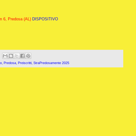
m 6, Predosa (AL)
DISPOSITIVO
mo
,
Predosa
,
Preiscritti
,
StraPredosamente 2025