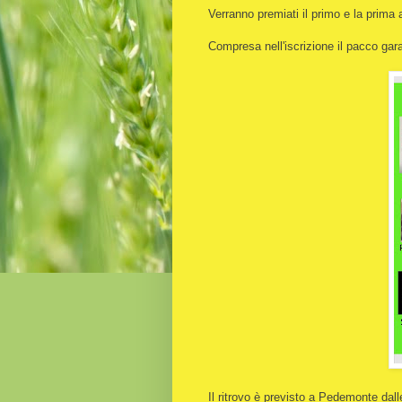
Verranno premiati il primo e la prima 
Compresa nell'iscrizione il pacco gar
Il ritrovo è previsto a Pedemonte dall