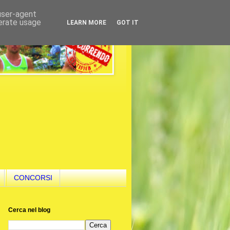
 user-agent
nerate usage
LEARN MORE
GOT IT
CONCORSI
Cerca nel blog