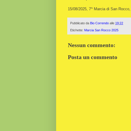
15/08/2025, 7^ Marcia di San Rocco
Pubblicato da
Bio Correndo
alle
19:22
Etichette:
Marcia San Rocco 2025
Nessun commento:
Posta un commento