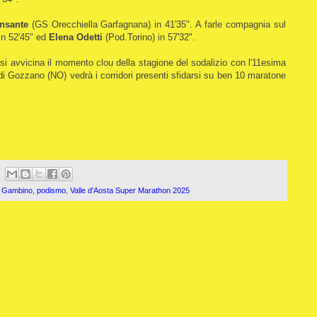
nsante
(GS Orecchiella Garfagnana) in 41'35". A farle compagnia sul
in 52'45" ed
Elena Odetti
(Pod.Torino) in 57'32".
 si avvicina il momento clou della stagione del sodalizio con l'11esima
 di Gozzano (NO) vedrà i corridori presenti sfidarsi su ben 10 maratone
 Gambino
,
podismo
,
Valle d'Aosta Super Marathon 2025