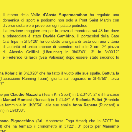
Il ritorno della
Valle d'Aosta Supermarathon
ha regalato una
domenica di sport e podismo non solo a Pont Saint Martin con
diverse distanze e prove per ogni palato podistico
L'attenzione maggiore era per la prova di maratona sui 43 km dove
a primeggiare é stato
Davide Gambino.
Il portacolori della Gate
Cral Inps in 2h54'28" ha condotto una gara di testa con una vittoria
di autorità ed unico capace di scendere sotto le 3 ore. 2^ piazza
di
Alessio Grillini
(Liferunner) in 3h03'43", 3° in 3h09'12"
è
Federico Gilardi
(Gsa Valsesia) dopo essere stato secondo lo
na Kolaric
in 3h18'20" che ha fatto il vuoto alle sue spalle. Battuta la
Tapascione Running Team), giunta sul traguardo in 3h45'50", terza
7".
ne per
Claudio Mazzola
(Team Km Sport) in 1h13'46", 2° è il francese
o
Manuel Montesi
(Runcard) in 1h24'46". A
Stefania Pulici
(Brontolo
va femminile in 1h26'54", alle sue spalle
Anna Rapetta
(Runcard) a
i) in 1h43'38".
sano Pignocchino
(Atl. Monterosa Fogu Arnad) che in 37'07" ha
) che ha fermato il cronometro in 37'22", 3° posto per
Massimo
'34".