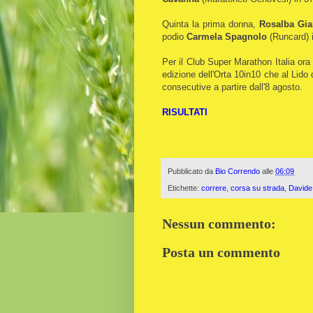
Quinta la prima donna,
Rosalba Gia
podio
Carmela Spagnolo
(Runcard) 
Per il Club Super Marathon Italia ora
edizione dell'Orta 10in10 che al Lido
consecutive a partire dall'8 agosto.
RISULTATI
Pubblicato da
Bio Correndo
alle
06:09
Etichette:
correre
,
corsa su strada
,
Davide
Nessun commento:
Posta un commento