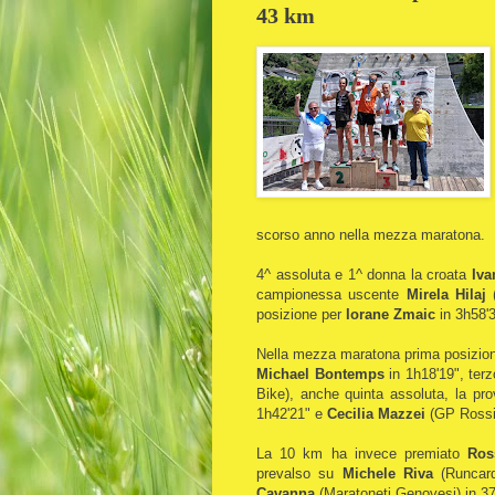
43 km
scorso anno nella mezza maratona.
4^ assoluta e 1^ donna la croata
Iva
campionessa uscente
Mirela Hilaj
(
posizione per
Iorane Zmaic
in 3h58'3
Nella mezza maratona prima posizio
Michael Bontemps
in 1h18'19", terz
Bike), anche quinta assoluta, la pro
1h42'21" e
Cecilia Mazzei
(GP Rossin
La 10 km ha invece premiato
Ros
prevalso su
Michele Riva
(Runcard
Cavanna
(Maratoneti Genovesi) in 37