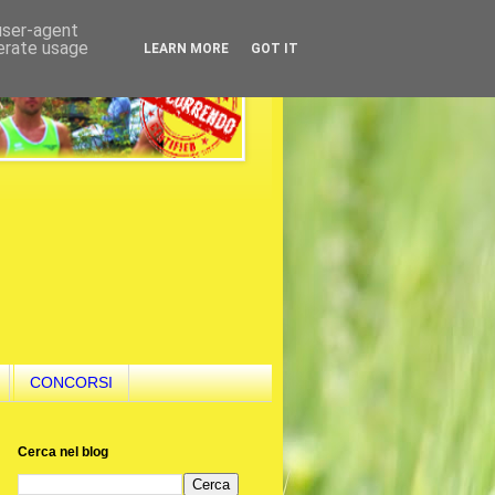
 user-agent
nerate usage
LEARN MORE
GOT IT
CONCORSI
Cerca nel blog