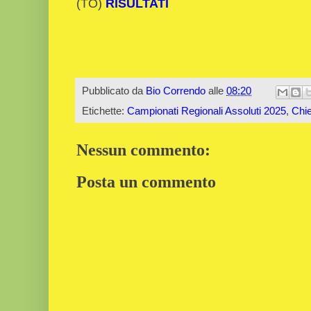
(TO)
RISULTATI
Pubblicato da
Bio Correndo
alle
08:20
Etichette:
Campionati Regionali Assoluti 2025
,
Chie
Nessun commento:
Posta un commento