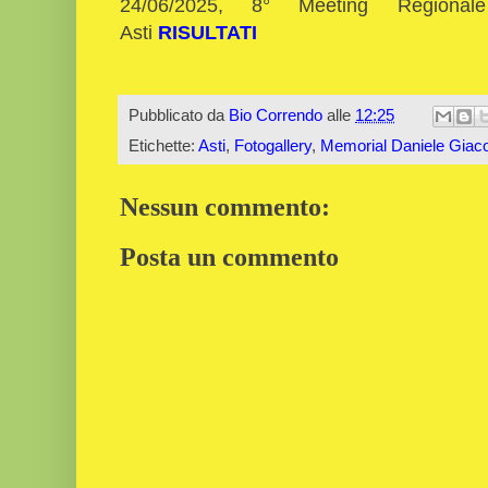
24/06
/2025,
8° Meeting Regional
Asti
RISULTATI
Pubblicato da
Bio Correndo
alle
12:25
Etichette:
Asti
,
Fotogallery
,
Memorial Daniele Giac
Nessun commento:
Posta un commento