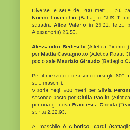
Diverse le serie dei 200 metri, i più par
Noemi Lovecchio
(Battaglio CUS Torino
squadra
Alice Valerio
in 26.21, terzo 
Alessandria) 26.55.
Alessandro Bedeschi
(Atletica Pinerolo
per
Mattia Castagnotto
(Atletica Roata Ch
podio sale
Maurizio Giraudo
(Battaglio C
Per il mezzofondo si sono corsi gli 800 m
solo maschili.
Vittoria negli 800 metri per
Silvia Pero
secondo posto per
Giulia Paolin
(Atleti
per una grintosa
Francesca Cheula
(Team
spinta 2:22.93.
Al maschile è
Alberico Icardi
(Battagli