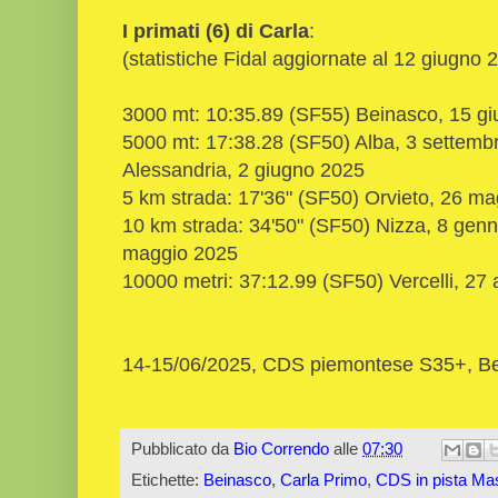
I primati (6) di Carla
:
(statistiche Fidal aggiornate al 12 giugno 
3000 mt: 10:35.89 (SF55) Beinasco, 15 g
5000 mt: 17:38.28 (SF50) Alba, 3 settemb
Alessandria, 2 giugno 2025
5 km strada: 17'36" (SF50) Orvieto, 26 m
10 km strada: 34'50" (SF50) Nizza, 8 genn
maggio 2025
10000 metri: 37:12.99 (SF50) Vercelli, 27 
14-15/06/2025, CDS piemontese S35+, B
Pubblicato da
Bio Correndo
alle
07:30
Etichette:
Beinasco
,
Carla Primo
,
CDS in pista Ma