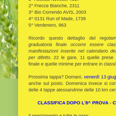
2^ Frecce Bianche, 2311
3^ Bio Correndo AVIS, 2003
4^ 0131 Run of Made, 1739
5^ Verdenero, 963
Ricordo questo dettaglio del regol
graduatoria finale occorre essere clas
manifestazioni inserite nel calendario 
per difetto
. 22 le gare, 11 quelle prese 
finale e quelle minime per entrare in classi
Prossima tappa? Domani,
venerdì 13 giu
anche sul posto. Domenica invece si co
delle 4 tappe alessandrine delle 10 km cert
CLASSIFICA DOPO L'8^ PROVA
-
C
Il regolamento e tutte le gare: