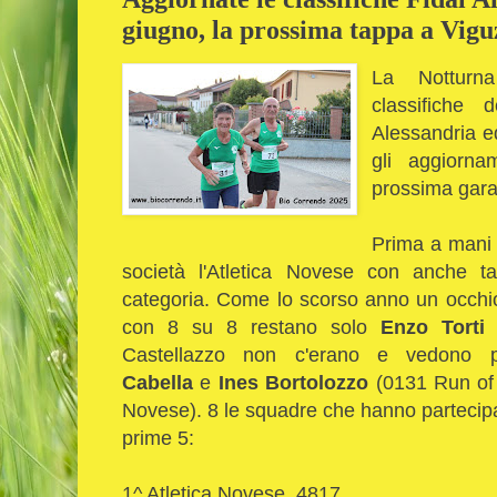
giugno, la prossima tappa a Vigu
La Notturn
classifiche 
Alessandria ed
gli aggiorna
prossima gara 
Prima a mani 
società l'Atletica Novese con anche ta
categoria. Come lo scorso anno un occhi
con 8 su 8 restano solo
Enzo Torti
Castellazzo non c'erano e vedono 
Cabella
e
Ines Bortolozzo
(0131 Run of
Novese). 8 le squadre che hanno partecipato
prime 5:
1^ Atletica Novese, 4817