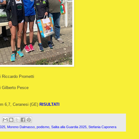
i Riccardo Prometti
i Gilberto Pesce
 km 6,7, Ceranesi (GE)
RISULTATI
025
,
Moreno Dalmasso
,
podismo
,
Salita alla Guardia 2025
,
Stefania Caponera