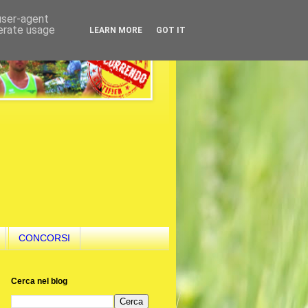
 user-agent
nerate usage
LEARN MORE
GOT IT
CONCORSI
Cerca nel blog