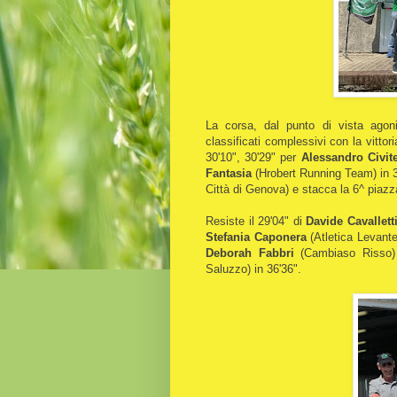
La corsa, dal punto di vista agoni
classificati complessivi con la vittor
30'10", 30'29" per
Alessandro Civite
Fantasia
(Hrobert Running Team) in 3
Città di Genova) e stacca la 6^ piaz
Resiste il 29'04" di
Davide Cavallett
Stefania Caponera
(Atletica Levante
Deborah Fabbri
(Cambiaso Risso)
Saluzzo) in 36'36".