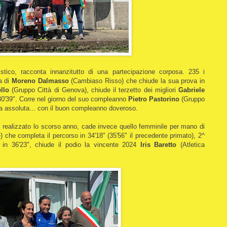
stico, racconta innanzitutto di una partecipazione corposa. 235 i
ia di
Moreno Dalmasso
(Cambiaso Risso) che chiude la sua prova in
llo
(Gruppo Città di Genova), chiude il terzetto dei migliori
Gabriele
0'39". Corre nel giorno del suo compleanno
Pietro Pastorino
(Gruppo
za assoluta... con il buon compleanno doveroso.
i
realizzato lo scorso anno, cade invece quello femminile per mano di
) che completa il percorso in 34'18" (35'56" il precedente primato), 2^
 in 36'23", chiude il podio la vincente 2024
Iris Baretto
(Atletica