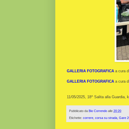
GALLERIA FOTOGRAFICA
a cura d
GALLERIA FOTOGRAFICA
a cura d
11/05/2025, 18^ Salita alla Guardia,
Pubblicato da
Bio Correndo
alle
20:20
Etichette:
correre
,
corsa su strada
,
Gare 2