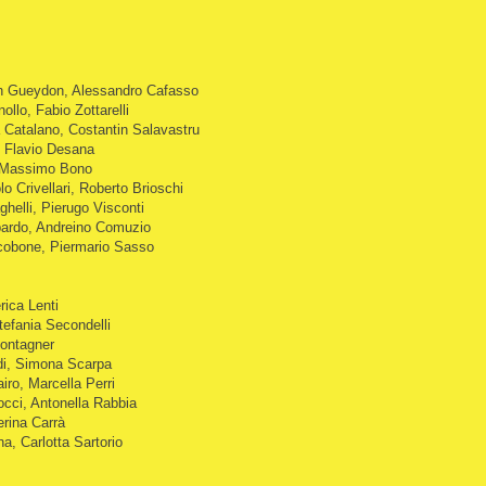
n Gueydon, Alessandro Cafasso
lo, Fabio Zottarelli
Catalano, Costantin Salavastru
, Flavio Desana
, Massimo Bono
 Crivellari, Roberto Brioschi
helli, Pierugo Visconti
ardo, Andreino Comuzio
cobone, Piermario Sasso
ica Lenti
tefania Secondelli
Montagner
ldi, Simona Scarpa
ro, Marcella Perri
cci, Antonella Rabbia
erina Carrà
na, Carlotta Sartorio