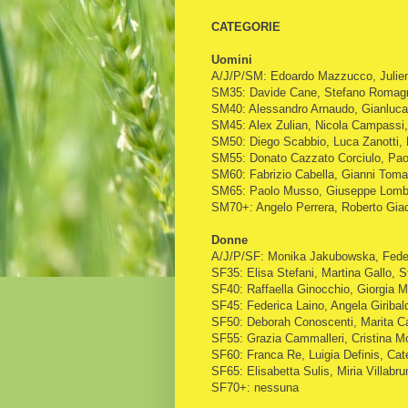
CATEGORIE
Uomini
A/J/P/SM: Edoardo Mazzucco, Julie
SM35: Davide Cane, Stefano Romagnol
SM40: Alessandro Arnaudo, Gianluca 
SM45: Alex Zulian, Nicola Campassi
SM50: Diego Scabbio, Luca Zanotti
SM55: Donato Cazzato Corciulo, Paolo
SM60: Fabrizio Cabella, Gianni Tomag
SM65: Paolo Musso, Giuseppe Lomb
SM70+: Angelo Perrera, Roberto Gia
Donne
A/J/P/SF: Monika Jakubowska, Feder
SF35: Elisa Stefani, Martina Gallo, S
SF40: Raffaella Ginocchio, Giorgia 
SF45: Federica Laino, Angela Giriba
SF50: Deborah Conoscenti, Marita Cai
SF55: Grazia Cammalleri, Cristina Mo
SF60: Franca Re, Luigia Definis, Cat
SF65: Elisabetta Sulis, Miria Villabru
SF70+: nessuna