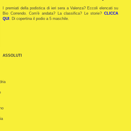
I premiati della podistica di ieri sera a Valenza? Eccoli elencati su
Bio Correndo. Com'è andata? La classifica? Le storie?
CLICCA
QUI
.
Di copertina il podio a 5 maschile.
ASSOLUTI
dria
e
no
ia