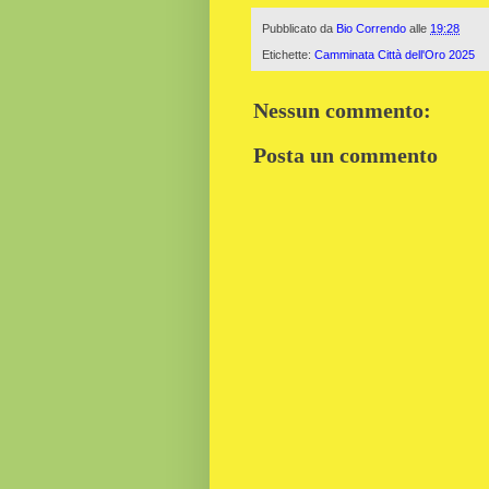
Pubblicato da
Bio Correndo
alle
19:28
Etichette:
Camminata Città dell'Oro 2025
Nessun commento:
Posta un commento