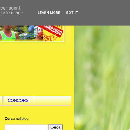
 user-agent
nerate usage
LEARN MORE
GOT IT
CONCORSI
Cerca nel blog