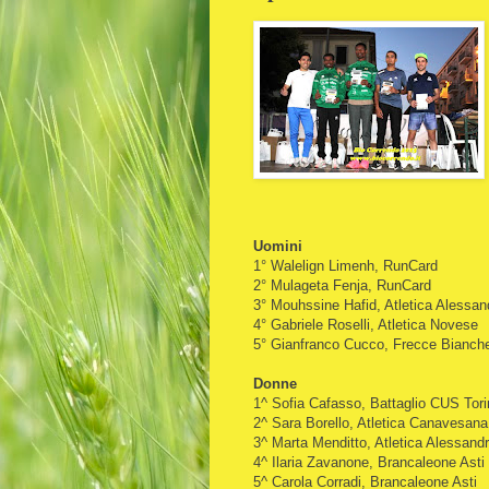
Uomini
1° Walelign Limenh, RunCard
2° Mulageta Fenja, RunCard
3° Mouhssine Hafid, Atletica Alessan
4° Gabriele Roselli, Atletica Novese
5° Gianfranco Cucco, Frecce Bianch
Donne
1^ Sofia Cafasso, Battaglio CUS Tori
2^ Sara Borello, Atletica Canavesana
3^ Marta Menditto, Atletica Alessandr
4^ Ilaria Zavanone, Brancaleone Asti
5^ Carola Corradi, Brancaleone Asti