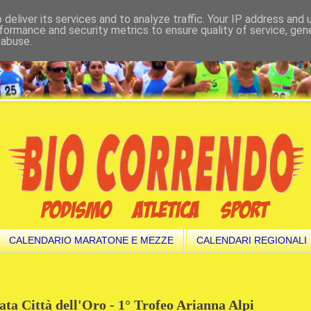
deliver its services and to analyze traffic. Your IP address and
formance and security metrics to ensure quality of service, ge
 abuse.
CALENDARIO MARATONE E MEZZE
CALENDARI REGIONALI
ta Città dell'Oro - 1° Trofeo Arianna Alpi