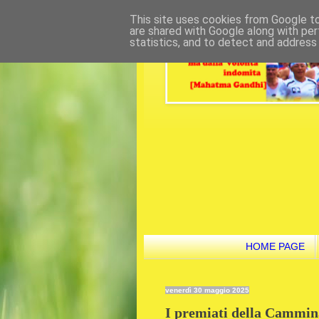
This site uses cookies from Google to 
are shared with Google along with per
statistics, and to detect and address
HOME PAGE
venerdì 30 maggio 2025
I premiati della Cammina