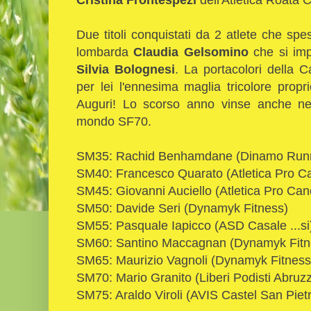
Due titoli conquistati da 2 atlete che s
lombarda
Claudia Gelsomino
che si imp
Silvia Bolognesi
. La portacolori della 
per lei l'ennesima maglia tricolore prop
Auguri! Lo scorso anno vinse anche ne
mondo SF70.
SM35: Rachid Benhamdane (Dinamo Run
SM40: Francesco Quarato (Atletica Pro C
SM45: Giovanni Auciello (Atletica Pro Ca
SM50: Davide Seri (Dynamyk Fitness)
SM55: Pasquale Iapicco (ASD Casale ...si
SM60: Santino Maccagnan (Dynamyk Fitn
SM65: Maurizio Vagnoli (Dynamyk Fitness
SM70: Mario Granito (Liberi Podisti Abruzz
SM75: Araldo Viroli (AVIS Castel San Piet