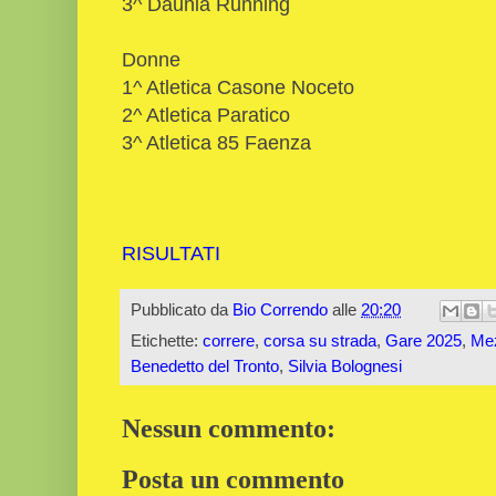
3^ Daunia Running
Donne
1^ Atletica Casone Noceto
2^ Atletica Paratico
3^ Atletica 85 Faenza
RISULTATI
Pubblicato da
Bio Correndo
alle
20:20
Etichette:
correre
,
corsa su strada
,
Gare 2025
,
Mez
Benedetto del Tronto
,
Silvia Bolognesi
Nessun commento:
Posta un commento