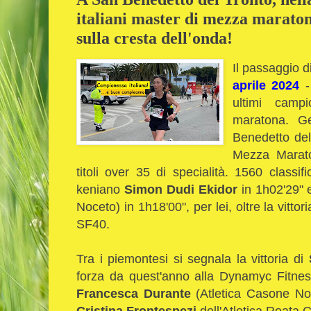
italiani master di mezza maraton
sulla cresta dell'onda!
Il passaggio d
aprile 2024
-
ultimi campi
maratona. G
Benedetto del
Mezza Marato
titoli over 35 di specialità. 1560 classifi
keniano
Simon Dudi Ekidor
in 1h02'29" 
Noceto) in 1h18'00", per lei, oltre la vitto
SF40.
Tra i piemontesi si segnala la vittoria di
forza da quest'anno alla Dynamyc Fitnes
Francesca Durante
(Atletica Casone No
Cristina Frontespezi
dell'Atletica Roata 