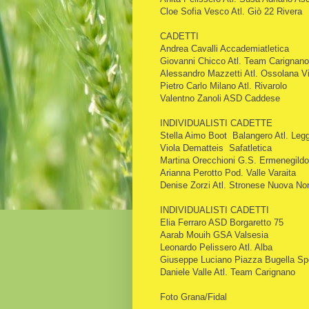
Cloe Sofia Vesco Atl. Giò 22 Rivera
CADETTI
Andrea Cavalli Accademiatletica
Giovanni Chicco Atl. Team Carignano
Alessandro Mazzetti Atl. Ossolana V
Pietro Carlo Milano Atl. Rivarolo
Valentno Zanoli ASD Caddese
INDIVIDUALISTI CADETTE
Stella Aimo Boot Balangero Atl. Legg
Viola Dematteis Safatletica
Martina Orecchioni G.S. Ermenegild
Arianna Perotto Pod. Valle Varaita
Denise Zorzi Atl. Stronese Nuova Nor
INDIVIDUALISTI CADETTI
Elia Ferraro ASD Borgaretto 75
Aarab Mouih GSA Valsesia
Leonardo Pelissero Atl. Alba
Giuseppe Luciano Piazza Bugella Sp
Daniele Valle Atl. Team Carignano
Foto Grana/Fidal