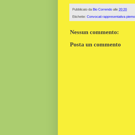
Pubblicato da
Bio Correndo
alle
20:20
Etichette:
Convocati rappresentativa piem
Nessun commento:
Posta un commento