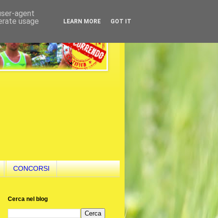
 user-agent
nerate usage
LEARN MORE
GOT IT
CONCORSI
Cerca nel blog