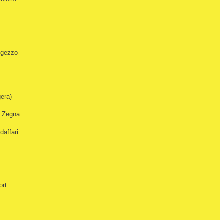
igezzo
era)
o Zegna
daffari
ort