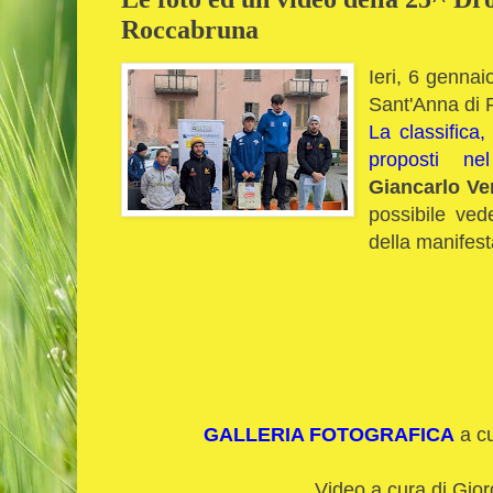
Roccabruna
Ieri, 6 gennai
Sant'Anna di 
La classifica,
proposti ne
Giancarlo Ve
possibile ved
della manifest
GALLERIA FOTOGRAFICA
a cu
Video a cura di Gio