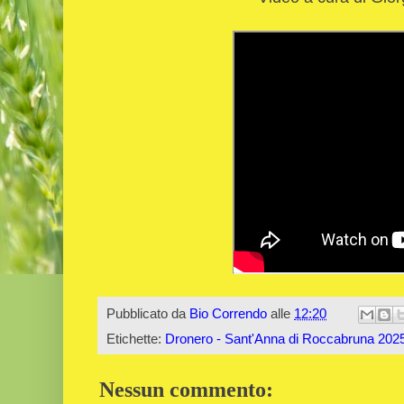
Pubblicato da
Bio Correndo
alle
12:20
Etichette:
Dronero - Sant'Anna di Roccabruna 202
Nessun commento: