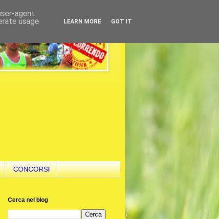
 user-agent
nerate usage
LEARN MORE
GOT IT
CONCORSI
Cerca nel blog