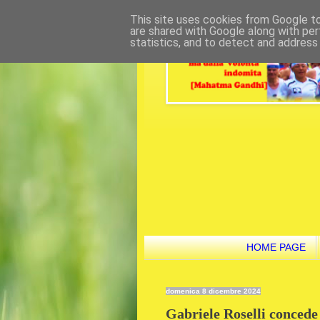
This site uses cookies from Google to 
are shared with Google along with per
statistics, and to detect and address
HOME PAGE
domenica 8 dicembre 2024
Gabriele Roselli concede 