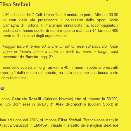
Elisa Stefani
L'8^ edizione del 7 Colli Urban Trail è andata in porto. Alle ore 09.30
lo start dalla via prospicente il palazzetto dello sport Uccio
Camagna di Tortona.
Il maltempo annunciato ha accompagnato i
podisti che hanno scelto di correre questa mattina i 14 km con 400
metri di D+ pensati dagli organizzatori.
Pioggia tutto il tempo ed anche un po' di neve sul tracciato. Nelle
vigne si faceva fatica a stare in piedi tra neve e fango
, così
racconta
Iris Baretto
, oggi 2^.
n meno dello scorso anno gli arrivati e 40 in meno rispetto ai preiscritti
tempo, già dalla serata del sabato, ha fatto desistere una buona parte
 dato l'adesione.
UI
so anno
Gabriele Roselli
(Atletica Novese) che si impone in 53'20",
go
(US Bormiese) in 56'10", 3°
Alex Buchicchio
(Luciani Sport) in
 prima edizione del 2016, si impone
Elisa Stefani
(Brancaleone Asti) in
tletica Saluzzo) in 1h04'59", chiude il terzetto delle migliori
Beatrice