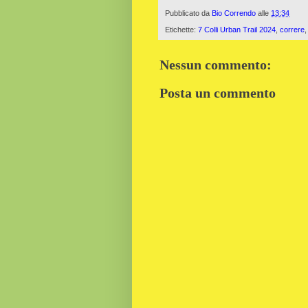
Pubblicato da
Bio Correndo
alle
13:34
Etichette:
7 Colli Urban Trail 2024
,
correre
Nessun commento:
Posta un commento