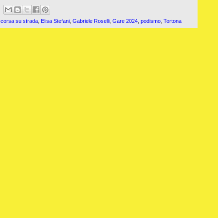
,
corsa su strada
,
Elisa Stefani
,
Gabriele Roselli
,
Gare 2024
,
podismo
,
Tortona