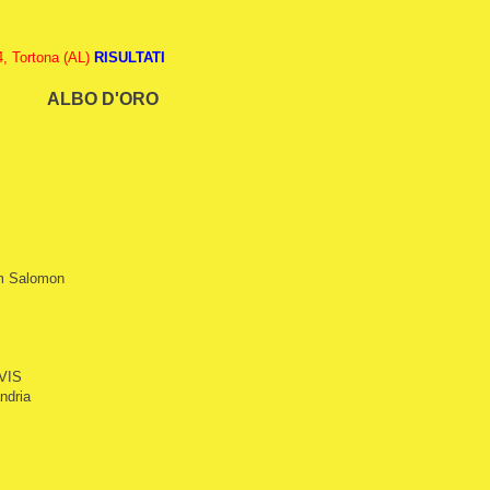
4, Tortona (AL)
RISULTATI
ALBO D'ORO
am Salomon
AVIS
ndria