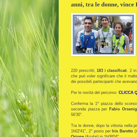
anni, tra le donne, vince 
220 prescritti,
183 i classificat
i. 2 i
che può voler significare che il mal
dei possibili partecipanti che avevano
Per le novità del percorso:
CLICCA Q
Conferma la 1^ piazza dello scor
seconda piazza per
Fabio Orseni
56'30".
Tra le donne, dopo la vittoria nella
1h02'41", 2° posto per
Iris Baretto
(A
Orione
(Azalai) in 1h09'04".