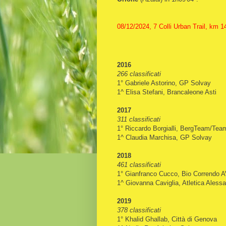
08/12/2024, 7 Colli Urban Trail, km 1
2016
266 classificati
1° Gabriele Astorino, GP Solvay
1^ Elisa Stefani, Brancaleone Asti
2017
311 classificati
1° Riccardo Borgialli, BergTeam/Te
1^ Claudia Marchisa, GP Solvay
2018
461 classificati
1° Gianfranco Cucco, Bio Correndo 
1^ Giovanna Caviglia, Atletica Alessa
2019
378 classificati
1° Khalid Ghallab, Città di Genova