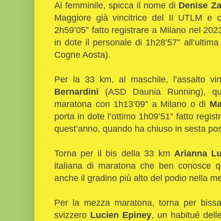
Al femminile, spicca il nome di
Denise Z
Maggiore già vincitrice del II UTLM e 
2h59’05” fatto registrare a Milano nel 202
in dote il personale di 1h28’57” all’ultima
Cogne Aosta).
Per la 33 km, al maschile, l’assalto v
Bernardini
(ASD Daunia Running), que
maratona con 1h13’09” a Milano o di
Mat
porta in dote l’ottimo 1h09’51” fatto regis
quest’anno, quando ha chiuso in sesta pos
Torna per il bis della 33 km
Arianna Lu
italiana di maratona che ben conosce q
anche il gradino più alto del podio nella 
Per la mezza maratona, torna per bissar
svizzero
Lucien Epiney
, un habitué del