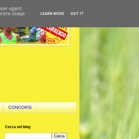
 user-agent
nerate usage
LEARN MORE
GOT IT
CONCORSI
Cerca nel blog