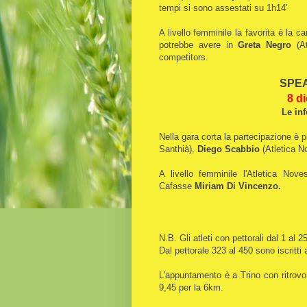
tempi si sono assestati su 1h14'
A livello femminile la favorita è la
potrebbe avere in
Greta Negro
(At
competitors.
SPEA
8 di
Le inf
Nella gara corta la partecipazione è p
Santhià),
Diego Scabbio
(Atletica 
A livello femminile l'Atletica Nov
Cafasse
Miriam Di Vincenzo.
N.B. Gli atleti con pettorali dal 1 al 
Dal pettorale 323 al 450 sono iscritti 
L'appuntamento è a Trino con ritrovo 
9,45 per la 6km.