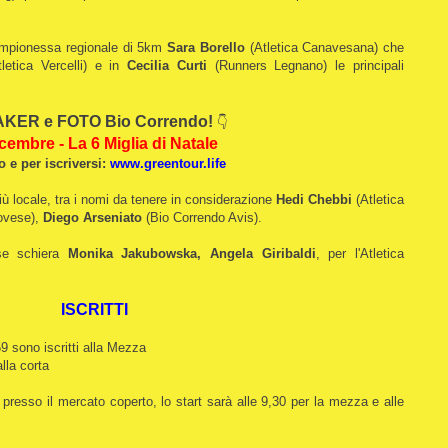
 campionessa regionale di 5km
Sara Borello
(Atletica Canavesana) che
letica Vercelli) e in
Cecilia Curti
(Runners Legnano) le principali
KER e FOTO Bio Correndo!
👇
cembre - La 6 Miglia di Natale
o e per iscriversi:
www.greentour.life
iù locale, tra i nomi da tenere in considerazione
Hedi Chebbi
(Atletica
Novese),
Diego Arseniato
(Bio Correndo Avis).
ese schiera
Monika Jakubowska, Angela Giribaldi
, per l'Atletica
ISCRITTI
259 sono iscritti alla Mezza
alla corta
presso il mercato coperto, lo start sarà alle 9,30 per la mezza e alle