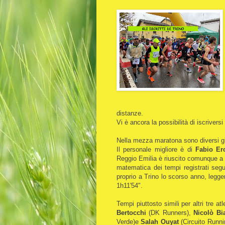
distanze.
Vi è ancora la possibilità di iscriver
Nella mezza maratona sono diversi gl
Il personale migliore è di
Fabio Er
Reggio Emilia è riuscito comunque a f
matematica dei tempi registrati se
proprio a Trino lo scorso anno, legge
1h11'54".
Tempi piuttosto simili per altri tre 
Bertocchi
(DK Runners),
Nicolò Bia
Verde)e
Salah Ouyat
(Circuito Runni