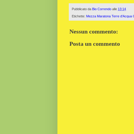
Pubblicato da
Bio Correndo
alle
13:14
Etichette:
Mezza Maratona Terre d'Acqua Ci
Nessun commento:
Posta un commento