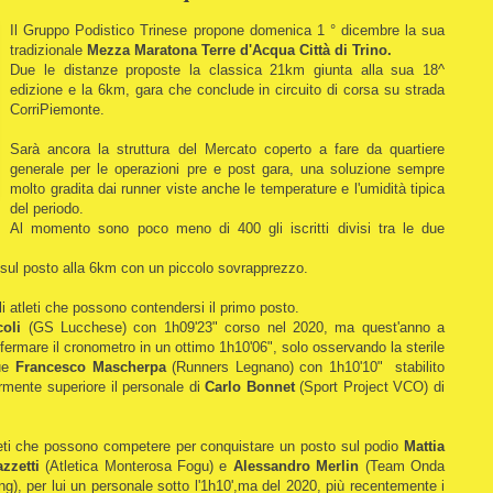
Il Gruppo Podistico Trinese propone domenica 1 ° dicembre la sua
tradizionale
Mezza Maratona Terre d'Acqua Città di Trino.
Due le distanze proposte la classica 21km giunta alla sua 18^
edizione e la 6km, gara che conclude in circuito di corsa su strada
CorriPiemonte.
Sarà ancora la struttura del Mercato coperto a fare da quartiere
generale per le operazioni pre e post gara, una soluzione sempre
molto gradita dai runner viste anche le temperature e l'umidità tipica
del periodo.
Al momento sono poco meno di 400 gli iscritti divisi tra le due
si sul posto alla 6km con un piccolo sovrapprezzo.
i atleti che possono contendersi il primo posto.
coli
(GS Lucchese) con 1h09'23" corso nel 2020, ma quest'anno a
ermare il cronometro in un ottimo 1h10'06", solo osservando la sterile
gue
Francesco Mascherpa
(Runners Legnano) con 1h10'10" stabilito
rmente superiore il personale di
Carlo Bonnet
(Sport Project VCO) di
atleti che possono competere per conquistare un posto sul podio
Mattia
zzetti
(Atletica Monterosa Fogu) e
Alessandro Merlin
(Team Onda
ng), per lui un personale sotto l'1h10',ma del 2020, più recentemente i