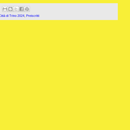
ttà di Trino 2024
,
Preiscritti