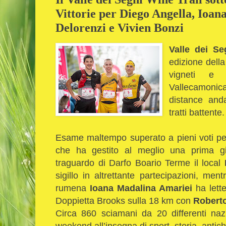
Vittorie per Diego Angella, Ioan
Delorenzi e Vivien Bonzi
Valle dei S
edizione della
vigneti e 
Vallecamonic
distance and
tratti battente
Esame maltempo superato a pieni voti pe
che ha gestito al meglio una prima gi
traguardo di Darfo Boario Terme il local
sigillo in altrettante partecipazioni, ment
rumena
Ioana Madalina Amariei
ha lette
Doppietta Brooks sulla 18 km con
Robert
Circa 860 sciamani da 20 differenti naz
weekend all’insegna di sport, storia, antich