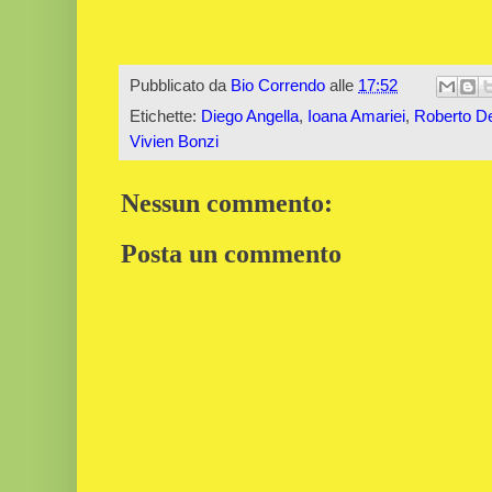
Pubblicato da
Bio Correndo
alle
17:52
Etichette:
Diego Angella
,
Ioana Amariei
,
Roberto De
Vivien Bonzi
Nessun commento:
Posta un commento