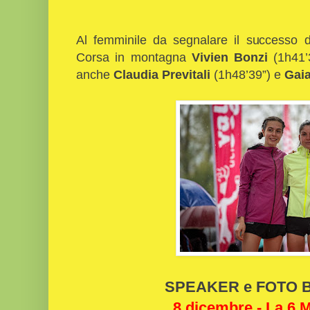
Al femminile da segnalare il successo d
Corsa in montagna
Vivien Bonzi
(1h41’3
anche
Claudia Previtali
(1h48’39”) e
Gaia
SPEAKER e FOTO Bi
8 dicembre - La 6 M