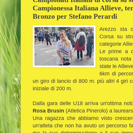
Campionessa Italiana Allieve, te
Bronzo per Stefano Perardi
Arezzo sta o
Corsa su str
categorie Alli
Le prime a ci
toscana nota 
state le Alliev
6km di percors
un giro di lancio di 800 m. più altri 4 giri 
iniziale di 200 m.
Dalla gara delle U18 arriva un'ottima not
Rosa Brusin
(Atletica Pinerolo) a laurear
Una ragazza che abbiamo visto crescer
un'atleta che non ha avuto un percorso fac
ma la sua determinazione e il suo impe