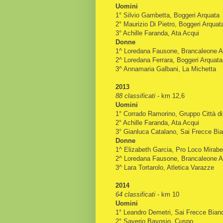
Uomini
1° Silvio Gambetta, Boggeri Arquata
2° Maurizio Di Pietro, Boggeri Arquat
3° Achille Faranda, Ata Acqui
Donne
1^ Loredana Fausone, Brancaleone A
2^ Loredana Ferrara, Boggeri Arquata
3^ Annamaria Galbani, La Michetta
2013
88 classificati
- km 12,6
Uomini
1° Corrado Ramorino, Gruppo Città d
2° Achille Faranda, Ata Acqui
3° Gianluca Catalano, Sai Frecce Bi
Donne
1^ Elizabeth Garcia, Pro Loco Mirabe
2^ Loredana Fausone, Brancaleone A
3^ Lara Tortarolo, Atletica Varazze
2014
64 classificati
- km 10
Uomini
1° Leandro Demetri, Sai Frecce Bian
2° Saverio Bavosio, Cuspo