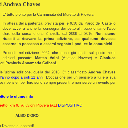
ad Andrea Chaves
E' tutto pronto per la Camminata del Muretto di Piovera.
In attesa della partenza, prevista per le 9,30 dal Parco del Castello
dove avverrà anche la consegna dei pettorali, pubblichiamo l'albo
d'oro della corsa che si è svolta dal 2009 al 2016.
Non siamo
riusciti a ricavare la prima edizione, se qualcuno dovesse
esserne in possesso o essersi segnato i podi ce lo comunichi
.
Presenti nell'edizione 2024 che sono già saliti sul podio nelle
edizioni passate:
Matteo Volpi
(Atletica Novese) e
Gianluca
ori Provincia
Annamaria Galbani.
ll'ultima edizione, quella del 2016. 3° classificato
Andrea Chaves
l'anno dopo a soli 21 anni
. L'occasione per un pensiero a lui e a sua
 i pensieri per loro sono sempre presenti e non serve un evento per
tto e le ultime info
etto, km 9, Alluvioni Piovera (AL)
DISPOSITIVO
ALBO D'ORO
l'avesse ci contatti!