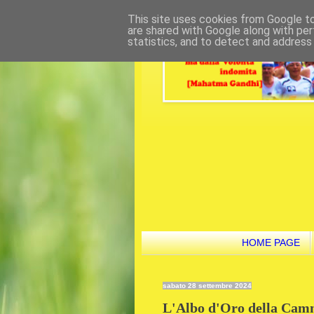
This site uses cookies from Google to 
are shared with Google along with per
statistics, and to detect and address
HOME PAGE
sabato 28 settembre 2024
L'Albo d'Oro della Camm