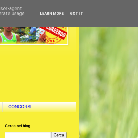
 user-agent
nerate usage
LEARN MORE
GOT IT
CONCORSI
Cerca nel blog