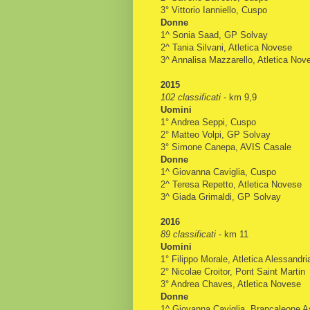
3° Vittorio Ianniello, Cuspo
Donne
1^ Sonia Saad, GP Solvay
2^ Tania Silvani, Atletica Novese
3^ Annalisa Mazzarello, Atletica Nov
2015
102 classificati
- km 9,9
Uomini
1° Andrea Seppi, Cuspo
2° Matteo Volpi, GP Solvay
3° Simone Canepa, AVIS Casale
Donne
1^ Giovanna Caviglia, Cuspo
2^ Teresa Repetto, Atletica Novese
3^ Giada Grimaldi, GP Solvay
2016
89 classificati
- km 11
Uomini
1° Filippo Morale, Atletica Alessandri
2° Nicolae Croitor, Pont Saint Martin
3° Andrea Chaves, Atletica Novese
Donne
1^ Giovanna Caviglia, Brancaleone As