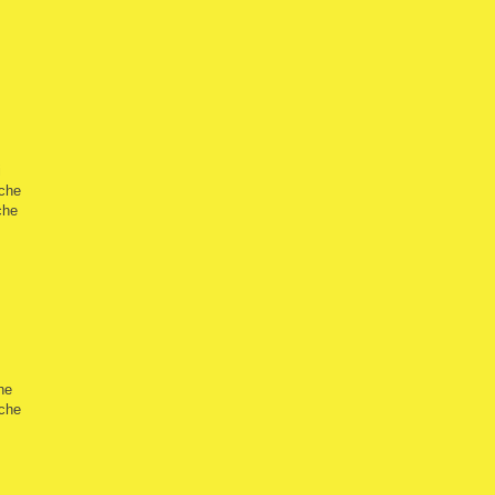
i
nche
che
he
nche