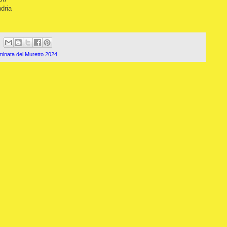
dria
inata del Muretto 2024