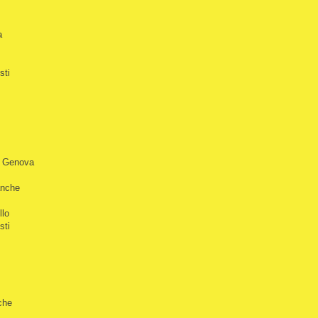
a
sti
i Genova
anche
llo
sti
che