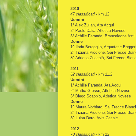
2010
47 classificati
- km 12
Uomini
1° Alex Zulian, Ata Acqui
2° Paolo Dalia, Atletica Novese
3° Achille Faranda, Brancaleone Asti
Donne
1^ Ilaria Bergaglio, Arquatese Bogger
2^ Tiziana Piccione, Sai Frecce Bia
3^ Adriana Zuccalà, Sai Frecce Bian
2011
62 classificati
- km 11,2
Uomini
1° Achille Faranda, Ata Acqui
2° Mattia Grosso, Atletica Novese
3° Diego Scabbio, Atletica Novese
Donne
1^ Maura Norbiato, Sai Frecce Bianc
2^ Tiziana Piccione, Sai Frecce Bia
3^ Luisa Doro, Avis Casale
2012
70 classificati
- km 12