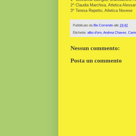
2^ Claudia Marchisa, Atletica Alessan
3^ Teresa Repetto, Atletica Novese
Pubblicato da
Bio Correndo
alle
19:42
Etichette:
albo d'oro
,
Andrea Chaves
,
Camm
Nessun commento:
Posta un commento