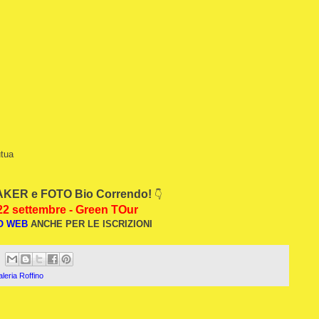
utua
KER e FOTO Bio Correndo!
👇
22 settembre - Green TOur
O WEB
ANCHE PER L
E ISCRIZIONI
aleria Roffino