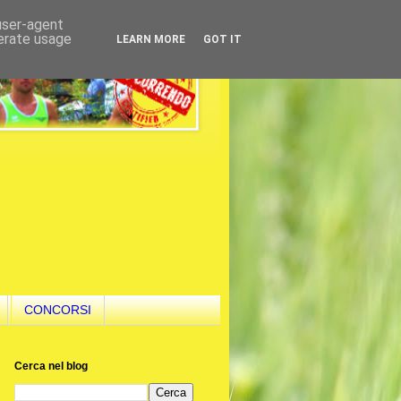
 user-agent
nerate usage
LEARN MORE
GOT IT
CONCORSI
Cerca nel blog