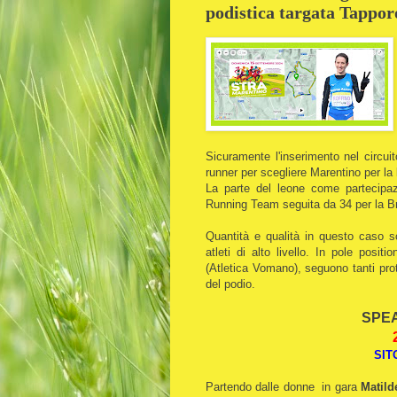
podistica targata Tappor
Sicuramente l'inserimento nel circui
runner per scegliere Marentino per l
La parte del leone come partecipazi
Running Team seguita da 34 per la B
Quantità e qualità in questo caso s
atleti di alto livello. In pole posit
(Atletica Vomano), seguono tanti pro
del podio.
SPEA
SIT
Partendo dalle donne in gara
Matil