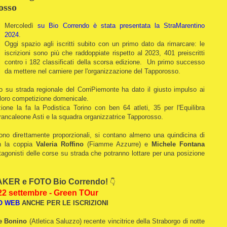
osso
Mercoledì
su Bio Correndo è stata presentata la StraMarentino
2024
.
Oggi spazio agli iscritti subito con un primo dato da rimarcare: le
iscrizioni sono più che raddoppiate rispetto al 2023, 401 preiscritti
contro i 182 classificati della scorsa edizione.
Un primo successo
da mettere nel carniere per l'organizzazione del Tapporosso.
to su strada regionale del CorriPiemonte ha dato il giusto impulso ai
a loro competizione domenicale.
one la fa la Podistica Torino con ben 64 atleti, 35 per l'Equilibra
rancaleone Asti e la squadra organizzatrice Tapporosso.
ono direttamente proporzionali, si contano almeno una quindicina di
ion la coppia
Valeria Roffino
(Fiamme Azzurre) e
Michele Fontana
tagonisti delle corse su strada che potranno lottare per una posizione
KER e FOTO Bio Correndo!
👇
22 settembre - Green TOur
O WEB
ANCHE PER L
E ISCRIZIONI
de Bonino
(Atletica Saluzzo) recente vincitrice della Straborgo di notte