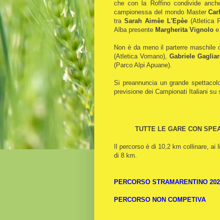
che con la Roffino condivide anche 
campionessa del mondo Master
Car
tra
Sarah Aimèe L'Epèe
(Atletica
Alba presente
Margherita Vignolo
e
Non è da meno il parterre maschile 
(Atletica Vomano),
Gabriele Gaglia
(Parco Alpi Apuane).
Si preannuncia un grande spettacolo a
previsione dei Campionati Italiani su
TUTTE LE GARE CON SPEA
Il percorso è di 10,2 km collinare, ai 
di 8 km.
PERCORSO STRAMARENTINO 202
PERCORSO NON COMPETIVA