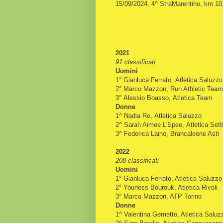
15/09/2024, 4^ StraMarentino, km 10
2021
91 classificati
Uomini
1°
Gianluca Ferrato,
Atletica Saluzzo
2°
Marco Mazzon, Run Athletic Team
3°
Alessio Boasso,
Atletica Team
Donne
1^
Nadia Re
,
Atletica Saluzzo
2^
Sarah Aimee L'Epee,
Atletica Set
3^
Federica Laino,
Brancaleone Asti
2022
208 classificati
Uomini
1° Gianluca Ferrato, Atletica Saluzzo
2° Youness Bourouk, Atletica Rivoli
3° Marco Mazzon, ATP Torino
Donne
1^ Valentina Gemetto, Atletica Saluz