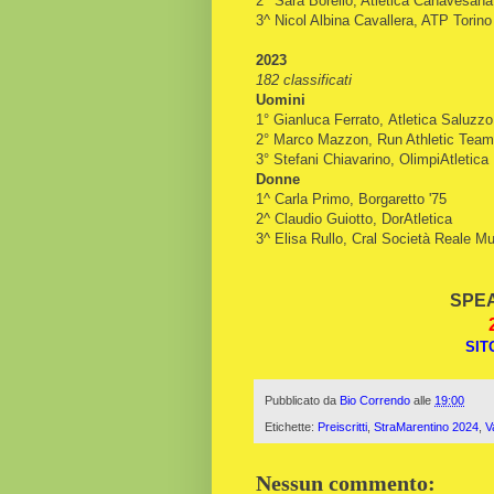
2^ Sara Borello, Atletica Canavesana
3^ Nicol Albina Cavallera, ATP Torino
2023
182 classificati
Uomini
1°
Gianluca Ferrato,
Atletica Saluzzo
2°
Marco Mazzon, Run Athletic Team
3°
Stefani Chiavarino,
OlimpiAtletica
Donne
1^ Carla Primo, Borgaretto '75
2^ Claudio Guiotto, DorAtletica
3^ Elisa Rullo, Cral Società Reale M
SPEA
SIT
Pubblicato da
Bio Correndo
alle
19:00
Etichette:
Preiscritti
,
StraMarentino 2024
,
V
Nessun commento: