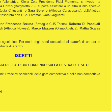
l'allenatrice, Clelia Zola Presidente Fidal Piemonte, si rivede la
la Primo
(Borgaretto 75), si potrà assistere a un altro duello sportivo
 Roata Chiusani) e
Sara Borello
(Atletica Canavesana), dall'Atletica
 tesserata con il GS Lammari
Gaia Gagliardi.
con
Francesco Breusa
(Battaglio CUS Torino),
Roberto Di Pasquali
rdi
(Atletica Novese),
Marco Mazzon
(OlimpiAtletica),
Mattia Scalas
gonistico. Per molti degli atleti sopracitati si tratterà di un test in
 strada di Arezzo.
ISCRITTI
KER E FOTO BIO CORRENDO SULLA DESTRA DEL SITO!
link i tracciati scaricabili della gara competitiva e della non competitiva
4