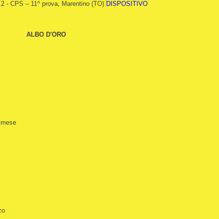
,2 - CPS – 11^ prova, Marentino (TO)
DISPOSITIVO
ALBO D'ORO
timese
zo