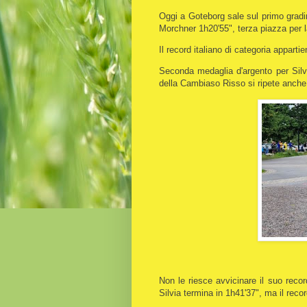
Oggi a Goteborg sale sul primo gradi
Morchner 1h20'55", terza piazza per
Il record italiano di categoria apparti
Seconda medaglia d'argento per Sil
della Cambiaso Risso si ripete anch
Non le riesce avvicinare il suo reco
Silvia termina in 1h41'37", ma il rec