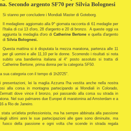
a. Secondo argento SF70 per Silvia Bolognesi
Si stanno per concludere i Mondiali Master di Goteborg.
Il medagliere aggiornato alla 9^ giornata racconta di 61 medaglie per
l'Italia di cui 13 d'oro, 28 d'argento e 20 di bronzo. A queste oggi va
aggiunta la medaglia d'oro di
Catherine Bertone
e quella d'argento
di
Silvia Bolognesi.
Questa mattina si è disputata la mezza maratona, partenza alle 11
per gli uomini e alle 11,10 per le donne. Scorrendo i risultati si nota
subito una bandierina italiana al 4° posto assoluto si tratta di
Catherine Bertone, prima donna per la categoria SF50.
a sua categoria con il tempo di 1h20'25".
presentazioni, lei la maglia Azzurra l'ha vestita anche nella nostra
osi alla corsa in montagna partecipando ai Mondiali in Colorado,
ermatt dove vince il bronzo, poi passando alla corsa su strada in
aratona. Nel suo palmares due Europei di maratonina ad Amsterdam e a
016 a Rio de Janeiro.
 stata un'atleta professionista, ma ha sempre abbinata alla passione
Negli ultimi anni le sue partecipazioni alle gare sono diminuite, ma
il fuoco della passione e ogni volta che scende in strada regala