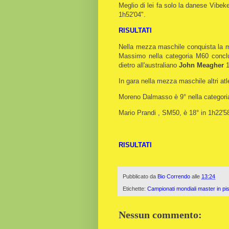
Meglio di lei fa solo la danese Vibe
1h52'04".
RISULTATI
Nella mezza maschile conquista la 
Massimo nella categoria M60 conclu
dietro all'australiano
John Meagher
In gara nella mezza maschile altri at
Moreno Dalmasso è 9° nella categoria
Mario Prandi , SM50, è 18° in 1h22'5
RISULTATI
Pubblicato da
Bio Correndo
alle
13:24
Etichette:
Campionati mondiali master in pi
Nessun commento: