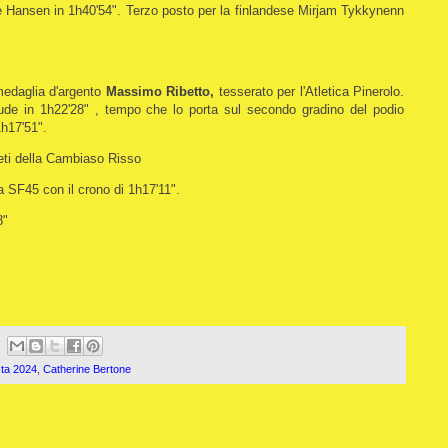
ke Hansen in 1h40'54". Terzo posto per la finlandese Mirjam Tykkynenn
medaglia d'argento
Massimo Ribetto,
tesserato per l'Atletica Pinerolo.
de in 1h22'28" , tempo che lo porta sul secondo gradino del podio
1h17'51".
leti della Cambiaso Risso
 SF45 con il crono di 1h17'11".
8"
sta 2024
,
Catherine Bertone