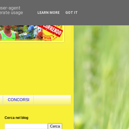
 user-agent
nerate usage
LEARN MORE
GOT IT
CONCORSI
Cerca nel blog