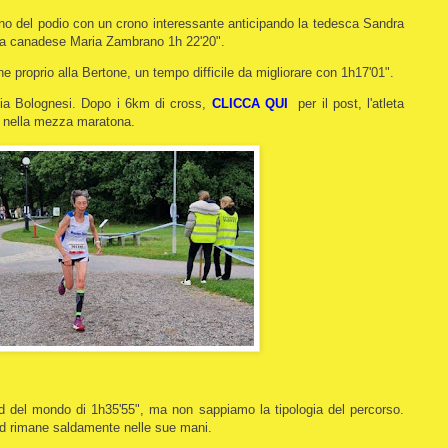
no del podio con un crono interessante anticipando la tedesca Sandra
 la canadese Maria Zambrano 1h 22'20".
ene proprio alla Bertone, un tempo difficile da migliorare con 1h17'01".
via Bolognesi. Dopo i 6km di cross,
CLICCA QUI
per il post, l'atleta
e nella mezza maratona.
rd del mondo di 1h35'55", ma non sappiamo la tipologia del percorso.
ord rimane saldamente nelle sue mani.