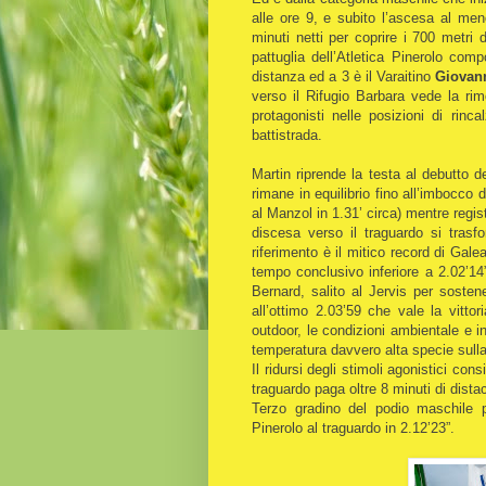
alle ore 9, e subito l’ascesa al me
minuti netti per coprire i 700 metri d
pattuglia dell’Atletica Pinerolo co
distanza ed a 3 è il Varaitino
Giovan
verso il Rifugio Barbara vede la rim
protagonisti nelle posizioni di rinc
battistrada.
Martin riprende la testa al debutto d
rimane in equilibrio fino all’imbocco d
al Manzol in 1.31’ circa) mentre regi
discesa verso il traguardo si tras
riferimento è il mitico record di Galea
tempo conclusivo inferiore a 2.02’14”
Bernard, salito al Jervis per sosten
all’ottimo 2.03’59 che vale la vitt
outdoor, le condizioni ambientale e 
temperatura davvero alta specie sulla
Il ridursi degli stimoli agonistici con
traguardo paga oltre 8 minuti di distac
Terzo gradino del podio maschile p
Pinerolo al traguardo in 2.12’23”.