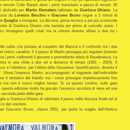
no temuto Colle Barant dove i primi transitano a passo di record: 30
i dislivello per
Martin Dematteis
tallonato da
Gianluca Ghiano
. La
mposta da
Lorenzo Becchio
e
Giacomo Bruno
segue a 2 minuti di
ni Quaglia
a inseguire. La discesa, prima tecnica e poi più scorrevole
onta di Gianluca Ghiano che transita per primo al cancello orario. I
alzo rimangono quelli citati ma la vittoria diventa affare a due tra i
elle salite che portano al cospetto del Manzol e il confronto tra i due
el mitico canalino: lì il passo dì Martin prosegue più regolare (transito
stra i primi cedimenti il giovane e promettente atleta di Baudenasca. La
forma in una sfida a due ed a distanza di tempo (1991 – 2024). Il
zzi e l’obiettivo, per l’atleta della fossanese Sportifications, diventa il
. Sfiora l’impresa, Martin, accompagnato al traguardo dall’indivisibile
ere il tentativo del fratello ma i crono prosegue impietosamente fino
oria ma non il nuovo miglior tempo. Si sa quanto contino, sulle gare
in questa edizione molto ha giocato l’assenza assoluta di neve ed una
 seconda parte della gara.
siglia a Gianluca Ghiano di rallentare il passo nella discesa finale ed al
co dal vincitore.
er Giacomo Bruno, classe 2001, per porta la maglia dell’Atletica