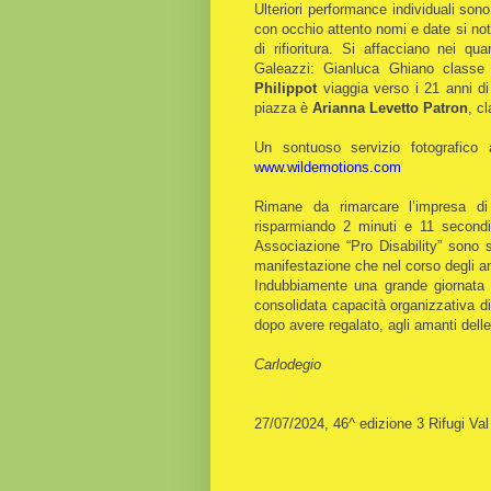
Ulteriori performance individuali sono 
con occhio attento nomi e date si not
di rifioritura. Si affacciano nei qu
Galeazzi: Gianluca Ghiano classe
Philippot
viaggia verso i 21 anni di
piazza è
Arianna Levetto Patron
, c
Un sontuoso servizio fotografico 
www.wildemotions.com
Rimane da rimarcare l’impresa d
risparmiando 2 minuti e 11 secondi
Associazione “Pro Disability” sono 
manifestazione che nel corso degli a
Indubbiamente una grande giornata 
consolidata capacità organizzativa d
dopo avere regalato, agli amanti dell
Carlodegio
27/07/2024, 46^ edizione 3 Rifugi Va