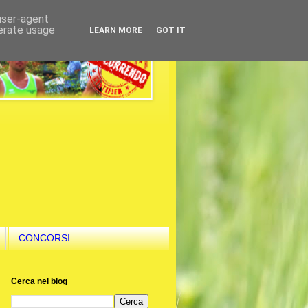
 user-agent
nerate usage
LEARN MORE
GOT IT
CONCORSI
Cerca nel blog