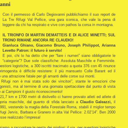
vanni
Con il permesso di Carlo Degiovanni pubblichiamo il suo report de
La Tre Rifugi Val Pellice, una gara iconica, che vale la pena di
leggere da chi ha respirato e vive con pathos la corsa in montagna.
IL TRIONFO DI MARTIN DEMATTEIS E DI ALICE MINETTI; SUL
TRONO RIMANE ANCORA RE CLAUDIO!
Gianluca Ghiano, Giacomo Bruno, Joseph Philippot, Arianna
Levetto Patron: il futuro è servito!
E poi, chi lo ha detto che per “fare i numeri” siano obbligatorie le
“categorie”? Due sole classifiche: Assoluta Maschile e Femminile.
stioni logistiche, a 300 iscritti tracimato a quota 376 con 45 rinunce
rimogenita è difficile resistere: il più mansueto Colle Barant ed il
una attrazione fatale per gli amanti delle corse sui monti.
 Rifugi non è mai stata solo dei vincitori”, stante le emozioni che
agonisti, ma al termine di una giornata spettacolare dal punto di vista
e ai Campioni il giusto riconoscimento!
21,7 km e 1700 metri di dislivello ci hanno provato atleti ed atlete di
tegoria maschile, dal guanto di sfida lanciato a
Claudio Galeazzi,
il
991, vestendo la maglia della Forestale Roma, stabilì il miglior tempo
fugi Jervis, Barbara e Granero in alta Val Pellice: 2.02’14”. Ben 2000
sse realizzato l’impresa!
iamo a raccontare le gesta dei migliori: il via, per questioni logistiche