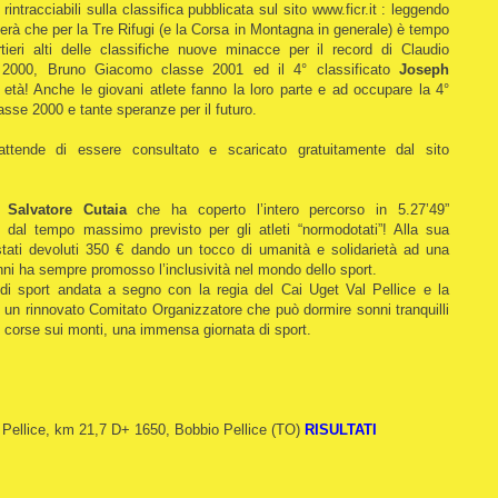
rintracciabili sulla classifica pubblicata sul sito www.ficr.it : leggendo
erà che per la Tre Rifugi (e la Corsa in Montagna in generale) è tempo
artieri alti delle classifiche nuove minacce per il record di Claudio
 2000, Bruno Giacomo classe 2001 ed il 4° classificato
Joseph
 età! Anche le giovani atlete fanno la loro parte e ad occupare la 4°
lasse 2000 e tante speranze per il futuro.
attende di essere consultato e scaricato gratuitamente dal sito
i
Salvatore Cutaia
che ha coperto l’intero percorso in 5.27’49”
 dal tempo massimo previsto per gli atleti “normodotati”! Alla sua
stati devoluti 350 € dando un tocco di umanità e solidarietà ad una
nni ha sempre promosso l’inclusività nel mondo dello sport.
di sport andata a segno con la regia del Cai Uget Val Pellice e la
i un rinnovato Comitato Organizzatore che può dormire sonni tranquilli
e corse sui monti, una immensa giornata di sport.
l Pellice, km 21,7 D+ 1650, Bobbio Pellice (TO)
RISULTATI