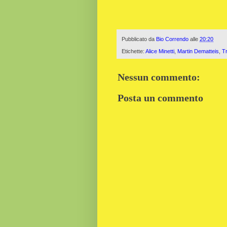
Pubblicato da
Bio Correndo
alle
20:20
Etichette:
Alice Minetti
,
Martin Dematteis
,
Tr
Nessun commento:
Posta un commento