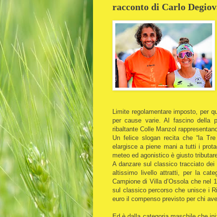
racconto di Carlo Degio
Limite regolamentare imposto, per que
per cause varie. Al fascino della p
ribaltante Colle Manzol rappresentano 
Un felice slogan recita che “la Tre
elargisce a piene mani a tutti i prot
meteo ed agonistico è giusto tributar
A danzare sul classico tracciato dei 
altissimo livello attratti, per la ca
Campione di Villa d’Ossola che nel 1
sul classico percorso che unisce i Ri
euro il compenso previsto per chi ave
Ed è dalla categoria maschile che iniz