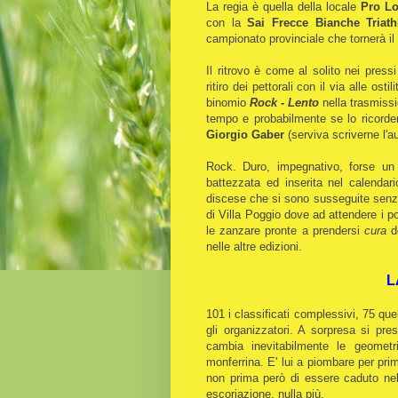
La regia è quella della locale
Pro L
con la
Sai Frecce Bianche Triath
campionato provinciale che tornerà il
Il ritrovo è come al solito nei pressi
ritiro dei pettorali con il via alle os
binomio
Rock - Lento
nella trasmissi
tempo e probabilmente se lo ricord
Giorgio Gaber
(serviva scriverne l'a
Rock. Duro, impegnativo, forse un 
battezzata ed inserita nel calendar
discese che si sono susseguite senza 
di Villa Poggio dove ad attendere i pod
le zanzare pronte a prendersi
cura
de
nelle altre edizioni.
L
101 i classificati complessivi, 75 quel
gli organizzatori. A sorpresa si p
cambia inevitabilmente le geometr
monferrina. E' lui a piombare per prim
non prima però di essere caduto nell
escoriazione, nulla più.