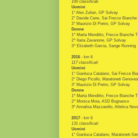
100 classificati
Uomini
1° Alex Zulian, GP Solvay
2° Davide Cane, Sai Frecce Bianche
3° Maurizio Di Pietro, GP Solvay
Donne
1^ Marta Menditto, Frecce Bianche Tr
2^ Ilaria Zavanone, GP Solvay
3^ Elizabeth Garcia, Sange Running
2016
- km 6
117 classificati
Uomini
1° Gianluca Catalano, Sai Frecce Bi
2° Diego Picollo, Maratoneti Genoves
3° Maurizio Di Pietro, GP Solvay
Donne
1^ Marta Menditto, Frecce Bianche Tr
2^ Monica Moia, ASD Bognanco
3^ Annalisa Mazzarello, Atletica Nov
2017
- km 6
131 classificati
Uomini
1° Gianluca Catalano, Maratoneti Ge