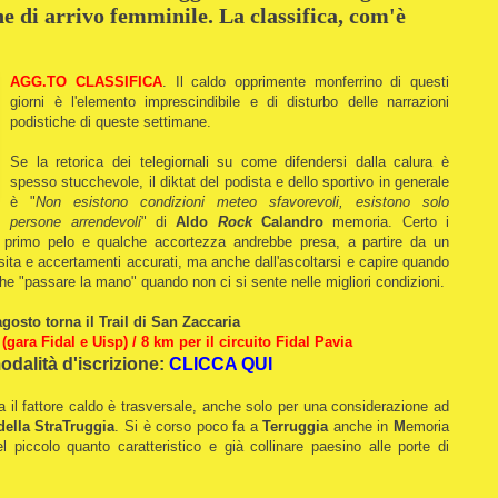
e di arrivo femminile. La classifica, com'è
AGG.TO CLASSIFICA
. Il caldo opprimente monferrino di questi
giorni è l'elemento imprescindibile e di disturbo delle narrazioni
podistiche di queste settimane.
Se la retorica dei telegiornali su come difendersi dalla calura è
spesso stucchevole, il diktat del podista e dello sportivo in generale
è "
Non esistono condizioni meteo sfavorevoli, esistono solo
persone arrendevoli
" di
Aldo
Rock
Calandro
memoria. Certo i
 primo pelo e qualche accortezza andrebbe presa, a partire da un
isita e accertamenti accurati, ma anche dall'ascoltarsi e capire quando
che "passare la mano" quando non ci si sente nelle migliori condizioni.
 agosto torna il Trail di San Zaccaria
(gara Fidal e Uisp) / 8 km per il circuito Fidal Pavia
odalità d'iscrizione:
CLICCA QUI
a il fattore caldo è trasversale, anche solo per una considerazione ad
della StraTruggia
. Si è corso poco fa a
Terruggia
anche in
M
emoria
l piccolo quanto caratteristico e già collinare paesino alle porte di