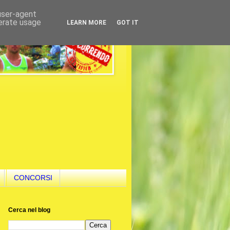
 user-agent
nerate usage
LEARN MORE
GOT IT
CONCORSI
Cerca nel blog