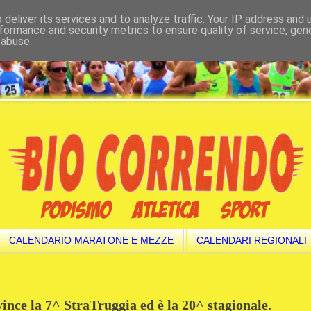
deliver its services and to analyze traffic. Your IP address and
formance and security metrics to ensure quality of service, ge
 abuse.
CALENDARIO MARATONE E MEZZE
CALENDARI REGIONALI
nce la 7^ StraTruggia ed è la 20^ stagionale.