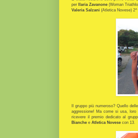
per
Ilaria Zavanone
(Woman Triathlon 
Valeria Salzani
(Atletica Novese) 2^
Il gruppo più numeroso? Quello delle
aggressione! Ma come si usa, loro 
ricevere il premio dedicato al gru
Bianche
e
Atletica
Novese
con 13.