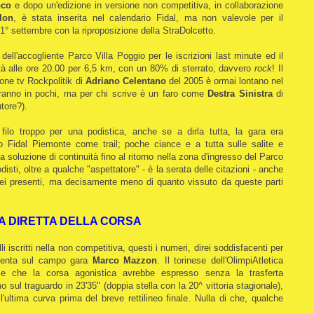
oco
e dopo un'edizione in versione non competitiva, in collaborazione
lon
, è stata inserita nel calendario Fidal, ma non valevole per il
 1° settembre con la riproposizione della StraDolcetto.
 dell'accogliente Parco Villa Poggio per le iscrizioni last minute ed il
tilità alle ore 20.00 per 6,5 km, con un 80% di sterrato, davvero
rock
! Il
one tv Rockpolitik di
Adriano Celentano
del 2005 è ormai lontano nel
eranno in pochi, ma per chi scrive è un faro come
Destra Sinistra
di
utore?).
filo troppo per una podistica, anche se a dirla tutta, la gara era
io Fidal Piemonte come trail; poche ciance e a tutta sulle salite e
soluzione di continuità fino al ritorno nella zona d'ingresso del Parco
isti, oltre a qualche "aspettatore" - è la serata delle citazioni - anche
i presenti, ma decisamente meno di quanto vissuto da queste parti
A DIRETTA DELLA CORSA
li iscritti nella non competitiva, questi i numeri, direi soddisfacenti per
resenta sul campo gara
Marco Mazzon
. Il torinese dell'OlimpiAtletica
ie che la corsa agonistica avrebbe espresso senza la trasferta
o sul traguardo in 23'35" (doppia stella con la 20^ vittoria stagionale),
'ultima curva prima del breve rettilineo finale. Nulla di che, qualche