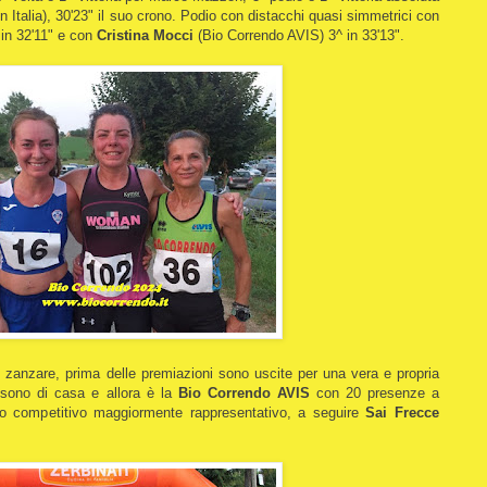
Italia), 30'23" il suo crono. Podio con distacchi quasi simmetrici con
 in 32'11" e con
Cristina Mocci
(Bio Correndo AVIS) 3^ in 33'13".
 zanzare, prima delle premiazioni sono uscite per una vera e propria
sono di casa e allora è la
Bio Correndo AVIS
con 20 presenze a
ppo competitivo maggiormente rappresentativo, a seguire
Sai Frecce