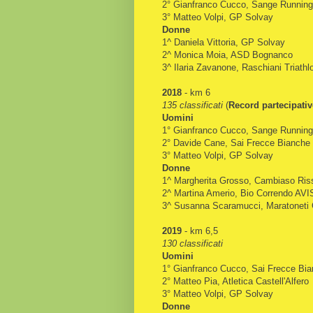
2° Gianfranco Cucco, Sange Running
3° Matteo Volpi, GP Solvay
Donne
1^ Daniela Vittoria, GP Solvay
2^ Monica Moia, ASD Bognanco
3^ Ilaria Zavanone, Raschiani Triath
2018
- km 6
135 classificati
(
Record partecipati
Uomini
1° Gianfranco Cucco, Sange Running
2° Davide Cane, Sai Frecce Bianche
3° Matteo Volpi, GP Solvay
Donne
1^ Margherita Grosso, Cambiaso Ris
2^ Martina Amerio, Bio Correndo AVI
3^ Susanna Scaramucci, Maratoneti
2019
- km 6,5
130 classificati
Uomini
1° Gianfranco Cucco, Sai Frecce Bi
2° Matteo Pia, Atletica Castell'Alfero
3° Matteo Volpi, GP Solvay
Donne