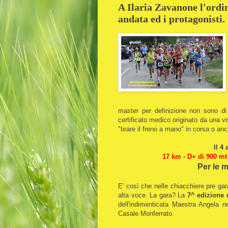
A Ilaria Zavanone l'ordin
andata ed i protagonisti.
master per definizione non sono di
certificato medico originato da una v
"tirare il freno a mano" in corsa o an
Il 4
17 km - D+ di 900 mt 
Per le m
E' così che nelle chiacchiere pre gar
alta voce. La gara? La
7^ edizione 
dell'indimenticata Maestra Angela ne
Casale Monferrato.