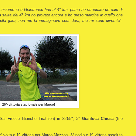
 insieme io e Gianfranco fino al 4° km, prima ho strappato un paio di
la salita del 4° km ho provato ancora e ho preso margine in quello che
 bella gara, non me la immaginavo così dura, ma mi sono divertito
".
20^ vittoria stagionale per Marco!
Sai Frecce Bianche Triathlon) in 23'55", 3°
Gianluca Chiesa
(Bio
 1^ volta e 1^ vittoria per Marco Mazzon, 3° podio e 1^ vittoria assoluta