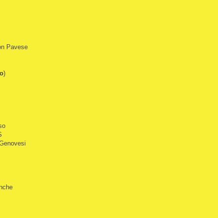
lon Pavese
vo
)
so
S
 Genovesi
anche