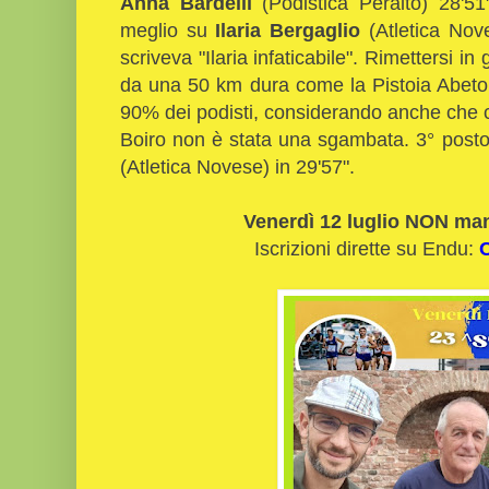
Anna Bardelli
(Podistica Peralto) 28'51
meglio su
Ilaria Bergaglio
(Atletica Noves
scriveva "Ilaria infaticabile". Rimettersi in
da una 50 km dura come la Pistoia Abeton
90% dei podisti, considerando anche che c
Boiro non è stata una sgambata. 3° posto 
(Atletica Novese) in 29'57".
Venerdì 12 luglio NON man
Iscrizioni dirette su Endu: