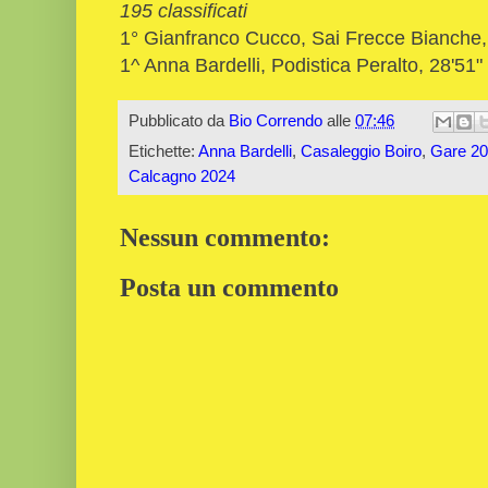
195 classificati
1° Gianfranco Cucco, Sai Frecce Bianche,
1^ Anna Bardelli, Podistica Peralto, 28'51"
Pubblicato da
Bio Correndo
alle
07:46
Etichette:
Anna Bardelli
,
Casaleggio Boiro
,
Gare 2
Calcagno 2024
Nessun commento:
Posta un commento