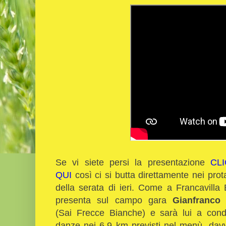
Se vi siete persi la presentazione
CL
QUI
così ci si butta direttamente nei prot
della serata di ieri. Come a Francavilla 
presenta sul campo gara
Gianfranco
(Sai Frecce Bianche) e sarà lui a cond
danze nei 6,9 km previsti nel menù, dav