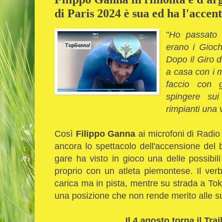
di Paris 2024 è sua ed ha l'accen
"
Ho passato t
erano i Giochi
Dopo il Giro d
a casa con i mi
faccio con 
spingere su
rimpianti una v
Così
Filippo Ganna
ai microfoni di Radio 
ancora lo spettacolo dell'accensione del b
gare ha visto in gioco una delle possibi
proprio con un atleta piemontese. Il ve
carica ma in pista, mentre su strada a To
una posizione che non rende merito alle sue
Il 4 agosto torna il Tra