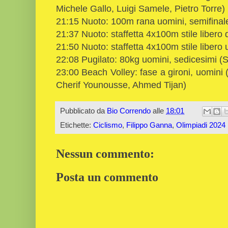
Michele Gallo, Luigi Samele, Pietro Torre)
21:15 Nuoto: 100m rana uomini, semifinale
21:37 Nuoto: staffetta 4x100m stile libero 
21:50 Nuoto: staffetta 4x100m stile libero u
22:08 Pugilato: 80kg uomini, sedicesimi (S
23:00 Beach Volley: fase a gironi, uomini
Cherif Younousse, Ahmed Tijan)
Pubblicato da
Bio Correndo
alle
18:01
Etichette:
Ciclismo
,
Filippo Ganna
,
Olimpiadi 2024 
Nessun commento:
Posta un commento