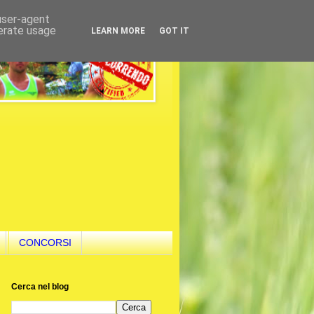
 user-agent
nerate usage
LEARN MORE
GOT IT
CONCORSI
Cerca nel blog