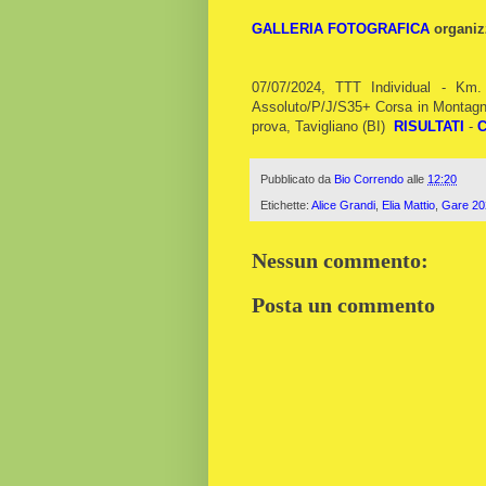
GALLERIA FOTOGRAFICA
organiz
07/07/2024, TTT Individual - Km
Assoluto/P/J/S35+ Corsa in Montagn
prova, Tavigliano (BI)
RISULTATI
-
C
Pubblicato da
Bio Correndo
alle
12:20
Etichette:
Alice Grandi
,
Elia Mattio
,
Gare 20
Nessun commento:
Posta un commento