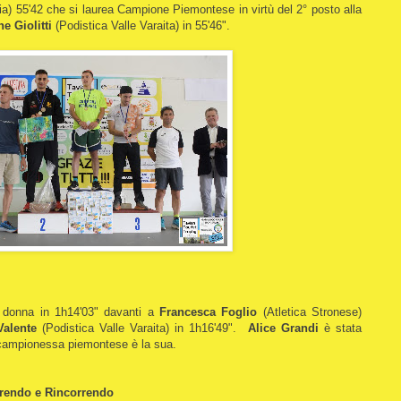
) 55'42 che si laurea Campione Piemontese in virtù del 2° posto alla
e Giolitti
(Podistica Valle Varaita) in 55'46".
 donna in 1h14'03" davanti a
Francesca Foglio
(Atletica Stronese)
Valente
(Podistica Valle Varaita) in 1h16'49".
Alice Grandi
è stata
i campionessa piemontese è la sua.
rendo e Rincorrendo