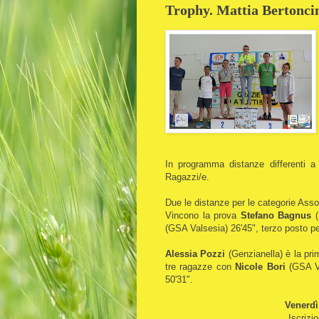
Trophy. Mattia Bertonci
In programma distanze differenti a
Ragazzi/e.
Due le distanze per le categorie Assol
Vincono la prova
Stefano Bagnus
(
(GSA Valsesia) 26'45", terzo posto p
Alessia Pozzi
(Genzianella) è la prim
tre ragazze con
Nicole Bori
(GSA V
50'31".
Venerdì
Iscrizi