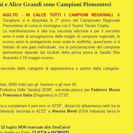
ni e Alice Grandi sono Campioni Piemontesi
AGG.TO - IN CALCE TUTTI I CAMPIONI REGIONALI
. A
Tavigliano si è disputata la 2^ prova del Campionato Regionale
Piemontese di corsa in montagna con il Tourist Tavian Trophy.
La manifestazione è alla sua seconda edizione e per il secondo
anno è sede di assegnazione delle maglie di campione regionale, lo
scorso anno le protagoniste sono state le staffette, quest'anno si è
trattato di una gara individuale, ma la proclamazione del campione
piemontese dipende dai risultati della prima prova la Varallo Res
disputata il 19 maggio scorso.
 seconda delle categorie di appartenenza a partire dalla categoria
ute, 6000 metri per gli Juniores e gli over 65.
Podistica Valle Varaita) 25'09", seconda piazza per
Federico Mussi
er
Francesco Italia
(Dragonero) in 27'10".
a a completare il percorso in 32'18", distacchi abbastanza netti tra le
alsesia) seconda in 41'22" e
Alessia Menti
(GSA Valsesia) terza in
 12 luglio NON mancate alla StraCairo!
oni dirette su Endu:
CLICCA e ISCRIVITI