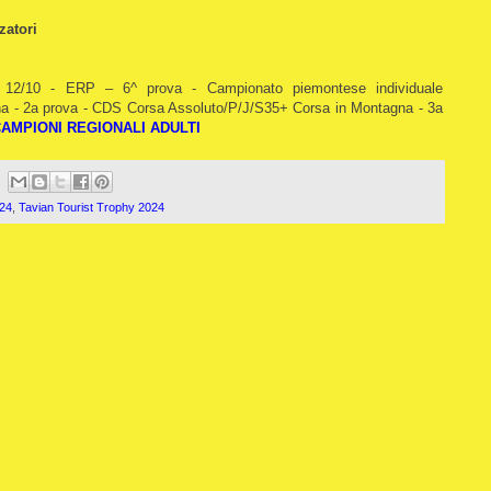
zatori
. 12/10 - ERP – 6^ prova - Campionato piemontese individuale
a - 2a prova - CDS Corsa Assoluto/P/J/S35+ Corsa in Montagna - 3a
AMPIONI REGIONALI ADULTI
24
,
Tavian Tourist Trophy 2024