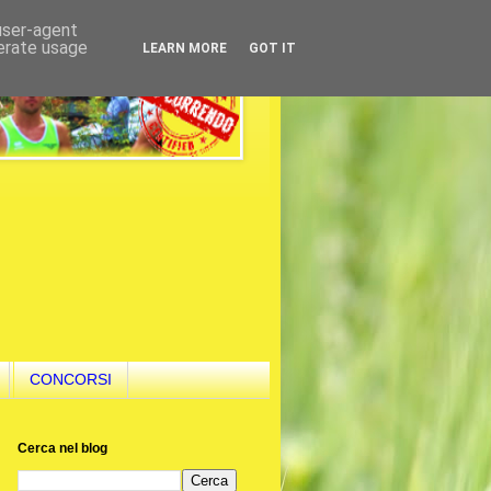
 user-agent
nerate usage
LEARN MORE
GOT IT
CONCORSI
Cerca nel blog