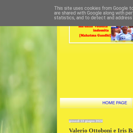
This site uses cookies from Google to 
are shared with Google along with per
statistics, and to detect and address
HOME PAGE
giovedì 13 giugno 2024
Valerio Ottoboni e Iris B