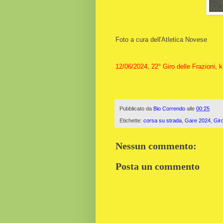
Foto a cura dell'Atletica Novese
12/06/2024, 22° Giro delle Frazioni, 
Pubblicato da
Bio Correndo
alle
00:25
Etichette:
corsa su strada
,
Gare 2024
,
Gir
Nessun commento:
Posta un commento