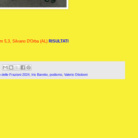
km 5,3, Silvano D'Orba (AL)
RISULTATI
o delle Frazioni 2024
,
Iris Baretto
,
podismo
,
Valerio Ottoboni