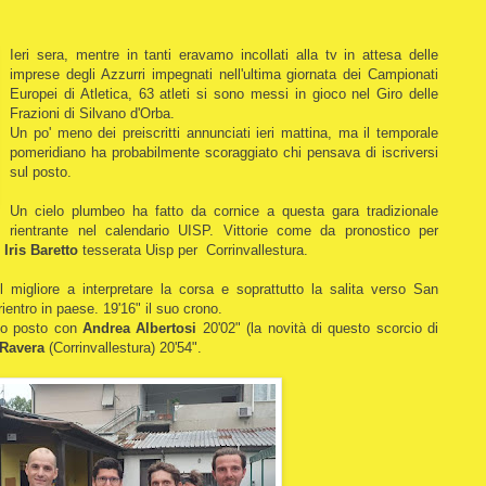
Ieri sera, mentre in tanti eravamo incollati alla tv in attesa delle
imprese degli Azzurri impegnati nell'ultima giornata dei Campionati
Europei di Atletica, 63 atleti si sono messi in gioco nel Giro delle
Frazioni di Silvano d'Orba.
Un po' meno dei preiscritti annunciati ieri mattina, ma il temporale
pomeridiano ha probabilmente scoraggiato chi pensava di iscriversi
sul posto.
Un cielo plumbeo ha fatto da cornice a questa gara tradizionale
rientrante nel calendario UISP. Vittorie come da pronostico per
e
Iris Baretto
tesserata Uisp per Corrinvallestura.
l migliore a interpretare la corsa e soprattutto la salita verso San
rientro in paese. 19'16" il suo crono.
do posto con
Andrea Albertosi
20'02" (la novità di questo scorcio di
Ravera
(Corrinvallestura) 20'54".