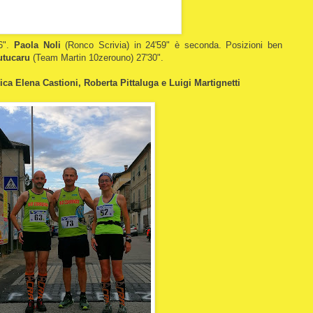
6".
Paola Noli
(Ronco Scrivia) in 24'59" è seconda. Posizioni ben
utucaru
(Team Martin 10zerouno) 27'30".
ca Elena Castioni, Roberta Pittaluga e Luigi Martignetti