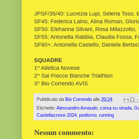
JPSF/35/40: Lucrezia Lupi, Selena Toso, 
SF45: Federica Laino, Alina Roman, Gloria
SF50: Elehanna Silvani, Rosa Milazzotto, T
SF55: Antonella Rabbia, Claudia Fossa, 
SF60+: Antonella Castello, Daniela Bertoc
SQUADRE
1^ Atletica Novese
2^ Sai Frecce Bianche Triathlon
3^ Bio Correndo AVIS
Pubblicato da
Bio Correndo
alle
20:24
Etichette:
Alessandro Arnaudo
,
corsa su strada
,
Ga
Castellazzese 2024
,
podismo
,
running
Nessun commento: