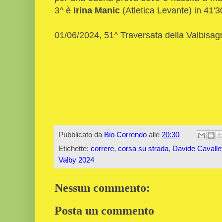
3^ è
Irina Manic
(Atletica Levante) in 41'3
01/06/2024, 51^ Traversata della Valbisa
Pubblicato da
Bio Correndo
alle
20:30
Etichette:
correre
,
corsa su strada
,
Davide Cavallet
Valby 2024
Nessun commento:
Posta un commento