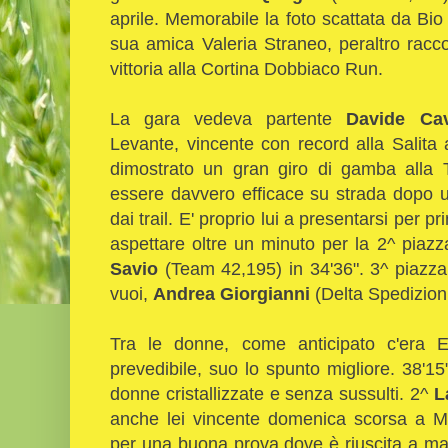
aprile. Memorabile la foto scattata da Bi
sua amica Valeria Straneo, peraltro racc
vittoria alla Cortina Dobbiaco Run.
La gara vedeva partente
Davide Cava
Levante, vincente con record alla Salita
dimostrato un gran giro di gamba alla Tu
essere davvero efficace su strada dopo u
dai trail. E' proprio lui a presentarsi per 
aspettare oltre un minuto per la 2^ piaz
Savio
(Team 42,195) in 34'36". 3^ piazza
vuoi,
Andrea Giorgianni
(Delta Spedizioni
Tra le donne, come anticipato c'era
prevedibile, suo lo spunto migliore. 38'15"
donne cristallizzate e senza sussulti. 2^
L
anche lei vincente domenica scorsa a Ma
per una buona prova dove è riuscita a ma