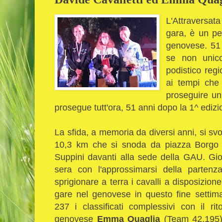
L'Attraversat
gara, è un pe
genovese.
51 
se non unic
podistico reg
ai tempi che 
proseguire un
prosegue tutt'ora, 51 anni dopo la 1^ edizi
La sfida, a memoria da diversi anni, si svo
10,3 km che si snoda da piazza Borgo P
Suppini davanti alla sede della GAU. Gior
sera con l'approssimarsi della partenz
sprigionare a terra i cavalli a disposizion
gare nel genovese in questo fine settim
237 i classificati complessivi con il r
genovese
Emma Quaglia
(Team 42,195)