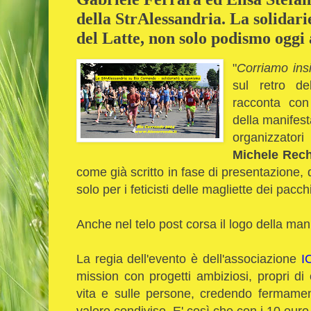
della StrAlessandria. La solidarie
del Latte, non solo podismo oggi
"
Corriamo ins
sul retro de
racconta con
della manifest
organizzatori 
Michele Rec
come già scritto in fase di presentazione,
solo per i feticisti delle magliette dei pacc
Anche nel telo post corsa il logo della man
La regia dell'evento è dell'associazione
I
mission con progetti ambiziosi, propri di 
vita e sulle persone, credendo fermame
valore condiviso. E' così che con i 10 euro 