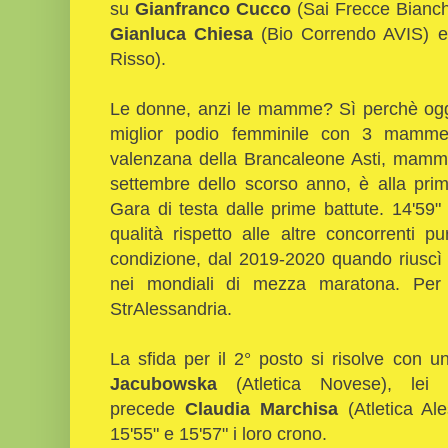
su
Gianfranco Cucco
(Sai Frecce Bianche
Gianluca Chiesa
(Bio Correndo AVIS) 
Risso).
Le donne, anzi le mamme? Sì perchè ogg
miglior podio femminile con 3 mamme
valenzana della Brancaleone Asti, mamma 
settembre dello scorso anno, è alla prima
Gara di testa dalle prime battute. 14'59"
qualità rispetto alle altre concorrenti 
condizione, dal 2019-2020 quando riuscì 
nei mondiali di mezza maratona. Per 
StrAlessandria.
La sfida per il 2° posto si risolve con u
Jacubowska
(Atletica Novese), le
precede
Claudia Marchisa
(Atletica Al
15'55" e 15'57" i loro crono.