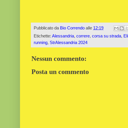
Pubblicato da
Bio Correndo
alle
12:19
Etichette:
Alessandria
,
correre
,
corsa su strada
,
El
running
,
StrAlessandria 2024
Nessun commento:
Posta un commento