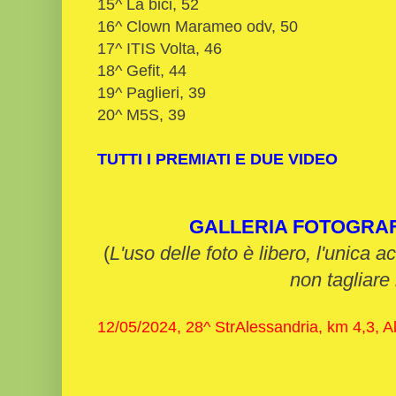
15^ La bici, 52
16^ Clown Marameo odv, 50
17^ ITIS Volta, 46
18^ Gefit, 44
19^ Paglieri, 39
20^ M5S, 39
TUTTI I PREMIATI E DUE VIDEO
GALLERIA FOTOGRA
(
L'uso delle foto è libero, l'unica a
non tagliare 
12/05/2024, 28^ StrAlessandria, km 4,3, A