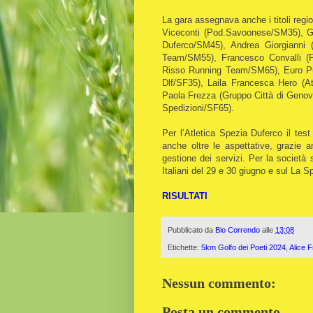
La gara assegnava anche i titoli regi
Viceconti (Pod.Savoonese/SM35), Ga
Duferco/SM45), Andrea Giorgianni
Team/SM55), Francesco Convalli (
Risso Running Team/SM65), Euro Pun
Dlf/SF35), Laila Francesca Hero (A
Paola Frezza (Gruppo Città di Genov
Spedizioni/SF65).
Per l’Atletica Spezia Duferco il te
anche oltre le aspettative, grazie a
gestione dei servizi. Per la società
Italiani del 29 e 30 giugno e sul La S
RISULTATI
Pubblicato da
Bio Correndo
alle
13:08
Etichette:
5km Golfo dei Poeti 2024
,
Alice 
Nessun commento:
Posta un commento