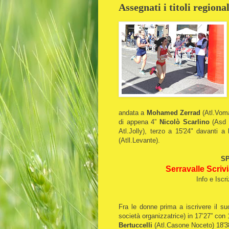
Assegnati i titoli regiona
andata a
Mohamed Zerrad
(Atl.Voma
di appena 4”
Nicolò Scarlino
(Asd M
Atl.Jolly), terzo a 15'24" davanti a
E
(Atll.Levante).
SP
Serravalle Scrivi
Info e Iscr
Fra le donne prima a iscrivere il s
società organizzatrice) in 17’27” con
Bertuccelli
(Atl.Casone Noceto) 18'3