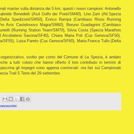
onali master sulla distanza dei 5 km, questi i nuovi campioni: Antonello
briele Benedetti (Asd Golfo dei Poeti/SM40), Lino Zani (Atl.Spezia
 (Delta Spedizioni/SM50), Enrico Rampa (Cambiaso Risso Running
Pro Avis Castelnuovo Magra/SM60), Beruno Guadagnini (Cambiaso
telli (Running Station Team/SM70), Silvia Costa (Spezia Marathon
tl.Arcobaleno Savona/SF40), Chiara Maria Poli (Cus Genova/SF50),
a/SF55), Luisa Pareto (Cus Genova/SF60), Maria Franca Tullo (Delta
st organizzativo, svolto per conto del Comune di La Spezia, è andato
nche a tutti coloro che hanno offerto il loro contributo in termini di
 spezzina gli impegni sono appena cominciati: ora fari sui Campionati
pezia Trail 5 Terre del 29 settembre.
Franceschini