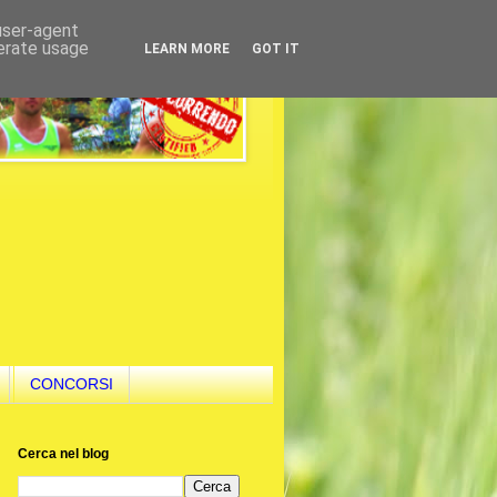
 user-agent
nerate usage
LEARN MORE
GOT IT
CONCORSI
Cerca nel blog