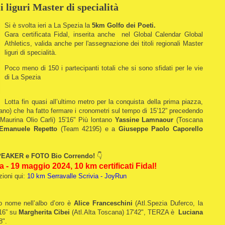
li liguri Master di specialità
Si è svolta ieri a La Spezia la
5km Golfo dei Poeti.
Gara certificata Fidal, inserita anche nel Global Calendar Global
Athletics, valida anche per l'assegnazione dei titoli regionali Master
liguri di specialità.
Poco meno di 150 i partecipanti totali che si sono sfidati per le vie
di La Spezia
Lotta fin quasi all’ultimo metro per la conquista della prima piazza,
no) che ha fatto fermare i cronometri sul tempo di 15’12” precedendo
aurina Olio Carli) 15'16" Più lontano
Yassine Lamnaour
(Toscana
manuele Repetto
(Team 42195) e a
Giuseppe Paolo Caporello
EAKER e FOTO Bio Correndo!
👇
a - 19 maggio 2024, 10 km certificati Fidal!
izioni qui:
10 km Serravalle Scrivia - JoyRun
uo nome nell’albo d’oro è
Alice Franceschini
(Atl.Spezia Duferco, la
 16” su
Margherita Cibei
(Atl.Alta Toscana) 17'42", TERZA è
Luciana
8".