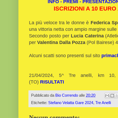
INFO - PREMI - PRESENTAZIO
ISCRIZIONI A 10 EURO
La più veloce tra le donne è
Federica S
una vittoria netta con ampio margine sulle
Secondo posto per
Lucia Caterina
(Atlet
per
Valentina Dalla Pozza
(Pol Bairese) 4
Alcuni scatti sono presenti sul sito
primach
21/04/2024, 5^ Tre anelli, km 10,
(TO)
RISULTATI
Pubblicato da
Bio Correndo
alle
20:20
Etichette:
Stefano Velatta Gare 2024
,
Tre Anelli
Nessun commento: