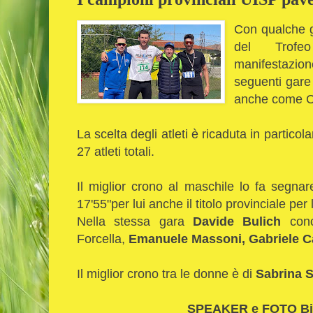
Con qualche gi
del Trofe
manifestazio
seguenti gare
anche come C
La scelta degli atleti è ricaduta in partico
27 atleti totali.
Il miglior crono al maschile lo fa segnar
17'55"per lui anche il titolo provinciale pe
Nella stessa gara
Davide Bulich
con
Forcella,
Emanuele Massoni,
Gabriele Ca
Il miglior crono tra le donne è di
Sabrina 
SPEAKER e FOTO Bi