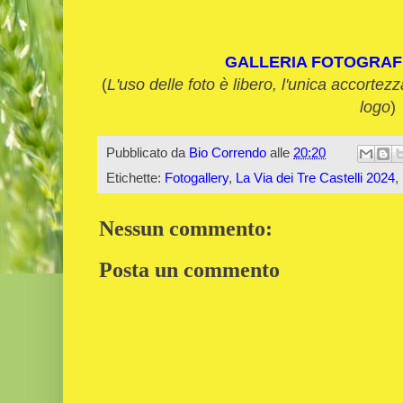
GALLERIA FOTOGRAF
(
L'uso delle foto è libero, l'unica accortezz
logo
)
Pubblicato da
Bio Correndo
alle
20:20
Etichette:
Fotogallery
,
La Via dei Tre Castelli 2024
,
Nessun commento:
Posta un commento