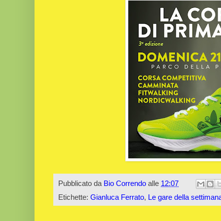
Pubblicato da
Bio Correndo
alle
12:07
Etichette:
Gianluca Ferrato
,
Le gare della settiman