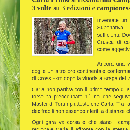
3 volte su 3 edizioni è campiones
Inventate un
Superlativa
sufficienti. D
Crusca di c
come aggettivo
Ancora una vo
coglie un altro oro continentale confe
di Cross 8km dopo la vittoria a Braga del
Carla non partiva con il primo tempo di a
forse ha preoccupato più noi che segui
Master di Torun piuttosto che Carla. Tra l'
decifrabili non essendo riferiti a distanze 
Ogni gara va corsa e che siano i campio
regionale Carla li affronta con la stess