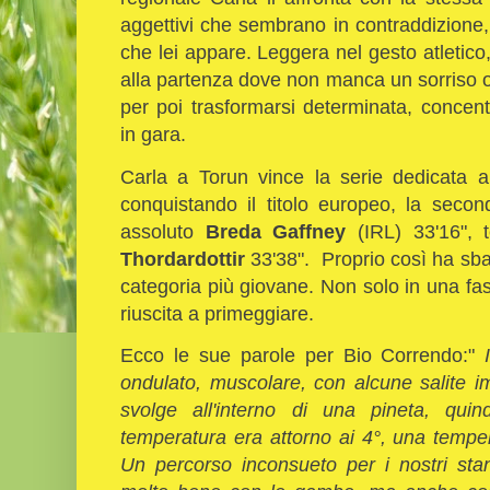
aggettivi che sembrano in contraddizione,
che lei appare. Leggera nel gesto atletic
alla partenza dove non manca un sorriso o d
per poi trasformarsi determinata, conce
in gara.
Carla a Torun vince la serie dedicata 
conquistando il titolo europeo, la seco
assoluto
Breda Gaffney
(IRL) 33'16", 
Thordardottir
33'38". Proprio così ha sba
categoria più giovane. Non solo in una fasc
riuscita a primeggiare.
Ecco le sue parole per Bio Correndo:"
ondulato, muscolare, con alcune salite im
svolge all'interno di una pineta, qui
temperatura era attorno ai 4°, una temper
Un percorso inconsueto per i nostri sta