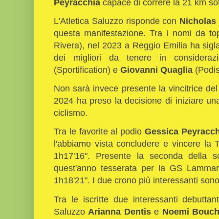
Peyracchia
capace di correre la 21 km sot
L'Atletica Saluzzo risponde con
Nicholas
questa manifestazione. Tra i nomi da t
Rivera), nel 2023 a Reggio Emilia ha sigla
dei migliori da tenere in conside
(Sportification) e
Giovanni Quaglia
(Podis
Non sarà invece presente la vincitrice d
2024 ha preso la decisione di iniziare un
ciclismo.
Tra le favorite al podio
Gessica Peyracch
l'abbiamo vista concludere e vincere la 
1h17'16". Presente la seconda della 
quest'anno tesserata per la GS Lammar
1h18'21". I due crono più interessanti son
Tra le iscritte due interessanti debuttan
Saluzzo
Arianna Dentis
e
Noemi Bouch