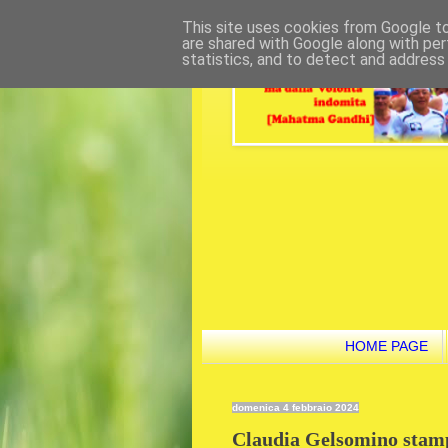
This site uses cookies from Google to 
are shared with Google along with per
statistics, and to detect and address
HOME PAGE
domenica 4 febbraio 2024
Claudia Gelsomino stampa