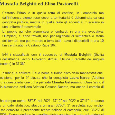
ustafà Belghiti ed Elisa Pastorelli.
Castano Primo è in quella terra di confine, in Lombardia ma
dall'influenza piemontese dove la territorialità è determinata da una
geografia politica, mentre in quella reale gli accenti si miscelano in
una uniformità trasversale.
E' proprio qui che piemontesi e lombardi, in una via evocativa,
Olimpiadi, si sono trovati, non per ragionare di semantica o storia
dei territori, ma per mettere a terra tutti i cavalli disponibili in una 10
km certificata, la Castano Race 10k.
544 i classificati con il successo di
Mustafà Belghiti
(Sicilia
i dell'Atletica Lecco,
Giovanni Artusi
. Chiude il terzetto dei migliori
atese) in 31'36".
Insubria) a scrivere il suo nome sull'albo d'oro della manifestazione.
precisione, per la 2^ piazza che la conquista
Laura Nardo
(Atletica
stro a questa edizione ci ha pensato
Claudia Gelsomino
. Quest'anno il
 la blasonata emiliana Atletica Casone Noceto, ma anche il cambio di
 ha sempre corso: 38'23" nel 2021, 37'12" nel 2022 e 37'11" lo scorso
lo un dato statistico
, stacca un gran 36'55", 3^ assoluta, suo miglior
utto demolito il precedente record italiano di categoria, quel 38'23" di
2003. Conoscendone le caratteristiche agonistiche, ora nel mirino ci