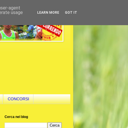
 user-agent
nerate usage
LEARN MORE
GOT IT
CONCORSI
Cerca nel blog