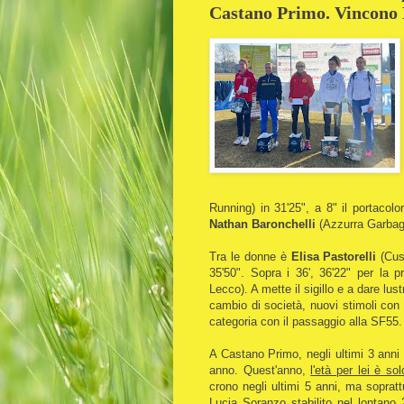
Castano Primo. Vincono M
Running) in 31'25", a 8" il portacolor
Nathan Baronchelli
(Azzurra Garbagn
Tra le donne è
Elisa Pastorelli
(Cus 
35'50". Sopra i 36', 36'22" per la 
Lecco). A mette il sigillo e a dare lu
cambio di società, nuovi stimoli con
categoria con il passaggio alla SF55.
A Castano Primo, negli ultimi 3 anni
anno. Quest'anno,
l'età per lei è so
crono negli ultimi 5 anni, ma sopratt
Lucia Soranzo stabilito nel lontano 