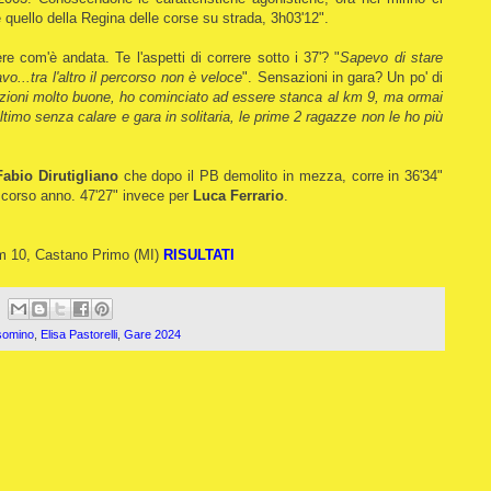
 quello della Regina delle corse su strada, 3h03'12".
e com'è andata. Te l'aspetti di correre sotto i 37'? "
Sapevo di stare
...tra l'altro il percorso non è veloce
". Sensazioni in gara? Un po' di
ioni molto buone, ho cominciato ad essere stanca al km 9, ma ormai
ultimo senza calare e gara in solitaria, le prime 2 ragazze non le ho più
Fabio Dirutigliano
che dopo il PB demolito in mezza, corre in 36'34"
scorso anno. 47'27" invece per
Luca Ferrario
.
m 10, Castano Primo (MI)
RISULTATI
somino
,
Elisa Pastorelli
,
Gare 2024