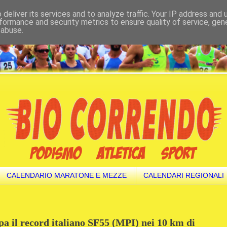
deliver its services and to analyze traffic. Your IP address and
formance and security metrics to ensure quality of service, ge
 abuse.
CALENDARIO MARATONE E MEZZE
CALENDARI REGIONALI
 il record italiano SF55 (MPI) nei 10 km di