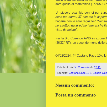
sarà quello di maratonina (1h24'59") e
Un piccolo scambio con lei per saper
bene ma sotto i 37 non me lo aspettavo
bagarre con le altre ragazze? "
Sensaz
ho stretto i denti ed ho fatto anche l'
viste da subito
".
Per la Bio Correndo AVIS in azione
(36'32" RT), un secondo meno dello 
04/02/2024, 4^ Castano Race 10k, k
Pubblicato da
Bio Correndo
alle
12:41
Etichette:
Castano Race 10 k
,
Claudia Gel
Nessun commento:
Posta un commento