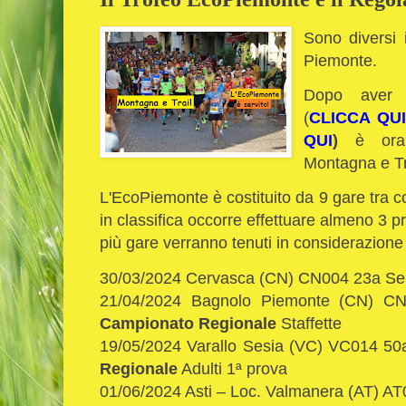
Sono diversi i
Piemonte.
Dopo aver 
(
CLICCA QUI
QUI
)
è ora 
Montagna e Tr
L'EcoPiemonte è costituito da 9 gare tra co
in classifica occorre effettuare almeno 3 pr
più gare verranno tenuti in considerazione 
30/03/2024 Cervasca (CN) CN004 23a Sent
21/04/2024 Bagnolo Piemonte (CN) CN
Campionato Regionale
Staffette
19/05/2024 Varallo Sesia (VC) VC014 50
Regionale
Adulti 1ª prova
01/06/2024 Asti – Loc. Valmanera (AT) AT