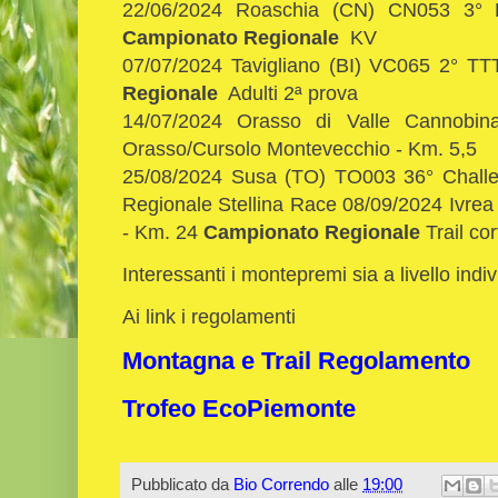
22/06/2024 Roaschia (CN) CN053 3° K
Campionato Regionale
KV
07/07/2024 Tavigliano (BI) VC065 2° TT
Regionale
Adulti 2ª prova
14/07/2024 Orasso di Valle Cannobi
Orasso/Cursolo Montevecchio - Km. 5,5
25/08/2024 Susa (TO) TO003 36° Challen
Regionale Stellina Race 08/09/2024 Ivre
- Km. 24
Campionato Regionale
Trail cor
Interessanti i montepremi sia a livello indiv
Ai link i regolamenti
Montagna e Trail Regolamento
Trofeo EcoPiemonte
Pubblicato da
Bio Correndo
alle
19:00