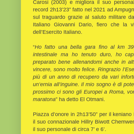
Carosi (2003) e migliora il suo persona
record 2h13’23” fatto nel 2021 ad Ampu
sul traguardo grazie al saluto militare d
Italiano Giovanni Dario, fiero che la vi
dell’Esercito Italiano.
“
Ho fatto una bella gara fino al km 3
intestinale ma ho tenuto duro, ho cap
preparato bene allenandomi anche in al
vincere, sono molto felice. Ringrazio l’Ese
più di un anno di recupero da vari infor
un’ernia all’inguine. Il mio sogno è di pot
prossimo ci sono gli Europei a Roma, vor
maratona
” ha detto El Otmani.
Piazza d’onore in 2h13’50” per il keniano
il suo connazionale Hillry Biwott Chemwe
il suo personale di circa 7’ e 6’.