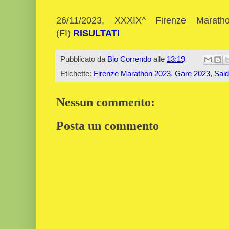
26/11/2023, XXXIX^ Firenze Marat
(FI)
RISULTATI
Pubblicato da
Bio Correndo
alle
13:19
Etichette:
Firenze Marathon 2023
,
Gare 2023
,
Said
Nessun commento:
Posta un commento