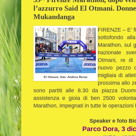
l’azzurro Said El Otmani. Donne
Mukandanga
FIRENZE – E’ fi
sottofondo all
Marathon, sul gr
nazionale sve
Otmani, re di
nuovo pezzo di
migliaia di atl
El Otmani, foto: Andrea Renai
prossima allo ze
sono partiti alle 8.30 da piazza Duom
assistenza e gioia di ben 2500 volontari
Marathon, impegnati in tutte le operazioni 
Speaker e foto Bi
Parco Dora, 3 di