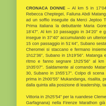
CRONACA DONNE
– Al km 5 in 17’04
Rebecca Cheptegei, Failuna Abdi Matanga
ad un soffio inseguite da Merci Jeptoo
Prima italiana la debuttante Maria Gor
18’47”. Al km 10 passaggio in 34’20” e
insegue in 37’40” accumulando un ulterior
15 con passaggio in 51’44”, Subano sest
Cheromei si staccano e fermano insieme
1h12’36”, Subano in 1h19’56”. Matanga 
ritmo e fanno segnare 1h25’56” al k
1h35’07”. Saldamente al comando Matan
30, Subano in 1h55’17”. Colpo di scena 
prima in 2h00’55” Mukandanga, risalita, 
dalla quinta alla posizione di leadership,
Vittoria in 2h25’54” per la ruandese Cle
Garfagnana) nella Firenze Marathon già