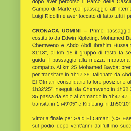
dopo aver percorso il Parco delle Cascin
Campo di Marte (col passaggio all’interno 
Luigi Ridolfi) e aver toccato di fatto tutti i 
CRONACA UOMINI
– Primo passaggio 
costituito da Edwin Kipleting, Mohamed Ba
Chemweno e Abdo Abdi Ibrahim Hussain.
31’18”, al km 15 il gruppo di testa fa 
guida il passaggio alla mezza maratona
compatto. Al km 25 Mohamed Baybat pren
per transitare in 1h17’36” tallonato da Abd
El Otmani consolidano la loro posizione a
1h32’25” inseguiti da Chemweno in 1h32’3
35 passa da solo al comando in 1h47’47”
transita in 1h49’05” e Kipleting in 1h50’10”
Vittoria finale per Said El Otmani (CS Eserc
sul podio dopo vent’anni dall’ultimo su