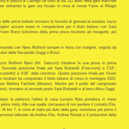
enza in piazza di Casnigo ha visto al via 152 atleti nella gara maschile
 per entrambe le gare era fissato in cima al monte Farno al Rifugio
in dalle prime battute troviamo la favorita di giornata la keniana Joyce
gliori azzurre erano in competizione per il titolo italiano con Sara
ivien Bonzi (vincitrice della prima prova tricolore) ad inseguirle, più
invariate con Njeru Muthoni sempre in testa con margine, seguita da
acolori della Recastello Gaggi e Bonzi.
oyce Muthoni Njeru (Atl. Saluzzo) chiudeva la sua prova in prima
. Seconda posizione finale per Sara Bottarelli (Free-zone) a 2’18’’,
astello) a 3’09’’ dalla vincitrice. Quarta posizione finale per Vivien
risultato ha conquistato il titolo italiano di corsa in montagna 2023.
 per Martina Falchetti (Merano). Mentre per il podio del campionato
 Bonzi, troviamo al secondo posto Sara Bottarelli e al terzo Alice Gaggi.
 dopo la partenza l’atleta di casa Luciano Rota prendeva in mano
a prima metà. Alle sue spalle cercavano di non perdere il contatto Elia,
l km 7, in cima al tratto più duro della gara, transitava per primo il
Aymonod tallonato da Andrea Elia, Andrea Rostan e il portacolori della