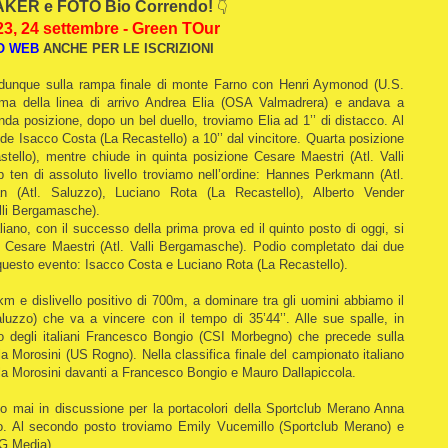
KER e FOTO Bio Correndo!
👇
23, 24 settembre - Green TOur
O WEB
ANCHE PER L
E ISCRIZIONI
a dunque sulla rampa finale di monte Farno con Henri Aymonod (U.S.
ima della linea di arrivo Andrea Elia (OSA Valmadrera) e andava a
nda posizione, dopo un bel duello, troviamo Elia ad 1’’ di distacco. Al
ude Isacco Costa (La Recastello) a 10’’ dal vincitore. Quarta posizione
tello), mentre chiude in quinta posizione Cesare Maestri (Atl. Valli
ten di assoluto livello troviamo nell’ordine: Hannes Perkmann (Atl.
n (Atl. Saluzzo), Luciano Rota (La Recastello), Alberto Vender
alli Bergamasche).
liano, con il successo della prima prova ed il quinto posto di oggi, si
vo Cesare Maestri (Atl. Valli Bergamasche). Podio completato dai due
di questo evento: Isacco Costa e Luciano Rota (La Recastello).
3km e dislivello positivo di 700m, a dominare tra gli uomini abbiamo il
uzzo) che va a vincere con il tempo di 35’44’’. Alle sue spalle, in
o degli italiani Francesco Bongio (CSI Morbegno) che precede sulla
ola Morosini (US Rogno). Nella classifica finale del campionato italiano
la Morosini davanti a Francesco Bongio e Mauro Dallapiccola.
so mai in discussione per la portacolori della Sportclub Merano Anna
ano. Al secondo posto troviamo Emily Vucemillo (Sportclub Merano) e
AG Media).