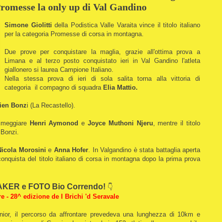
 Promesse la only up di Val Gandino
Simone Giolitti
della Podistica Valle Varaita vince il titolo italiano
per la categoria Promesse di corsa in montagna.
Due prove per conquistare la maglia, grazie all'ottima prova a
Limana e al terzo posto conquistato ieri in Val Gandino l'atleta
giallonero si laurea Campione Italiano.
Nella stessa prova di ieri di sola salita torna alla vittoria di
categoria il compagno di squadra
Elia Mattio.
ien Bonz
i (La Recastello).
rimeggiare
Henri Aymonod
e
Joyce Muthoni Njeru
, mentre il titolo
n Bonzi.
Nicola Morosini
e
Anna Hofer
. In Valgandino è stata battaglia aperta
conquista del titolo italiano di corsa in montagna dopo la prima prova
KER e FOTO Bio Correndo!
👇
re - 28^ edizione de I Brichi 'd Seravale
nior, il percorso da affrontare prevedeva una lunghezza di 10km e