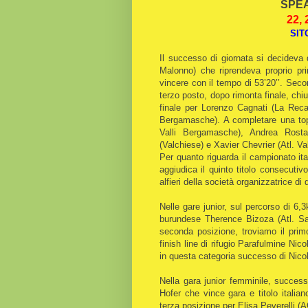
SPEA
22, 
SIT
Il successo di giornata si decidev
Malonno) che riprendeva proprio pr
vincere con il tempo di 53’20’’. Seco
terzo posto, dopo rimonta finale, chi
finale per Lorenzo Cagnati (La Recas
Bergamasche). A completare una top 
Valli Bergamasche), Andrea Rosta
(Valchiese) e Xavier Chevrier (Atl. V
Per quanto riguarda il campionato ita
aggiudica il quinto titolo consecuti
alfieri della società organizzatrice 
Nelle gare junior, sul percorso di 6,
burundese Therence Bizoza (Atl. Sal
seconda posizione, troviamo il prim
finish line di rifugio Parafulmine Nic
in questa categoria successo di Nico
Nella gara junior femminile, succes
Hofer che vince gara e titolo itali
terza posizione per Elisa Peverelli (