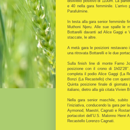
dislivello positivo di 1100m. La part
e 40 nella gara femminile. L’arrivo
Parafulmine.
In testa alla gara senior femminile f
Muthoni Njeru. Alle sue spalle le mi
Bottarelli davanti ad Alice Gaggi e V
staccate, le altre.
A metà gara le posizioni restavano 
una ritrovata Bottarelli e le due port
Sulla finish line di monte Farno J
posizione con il crono di 1h02’28’’
completa il podio Alice Gaggi (La Rec
Bonzi (La Recastello) che con questo 
Quinta posizione finale di giornata
italiano, dietro alla già citata Vivien
Nella gara senior maschile, subito
l’iniziativa, conducendo la gara per l
Aymonod, Maestri, Cagnati e Rostan. A
portacolori dell’U.S. Malonno Henri 
Recastello Lorenzo Cagnati.