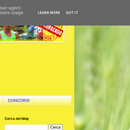
 user-agent
nerate usage
LEARN MORE
GOT IT
CONCORSI
Cerca nel blog