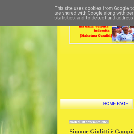
This site uses cookies from Google to 
are shared with Google along with per
statistics, and to detect and address
HOME PAGE
martedì 19 settembre 2023
Simone Giolitti è Campi