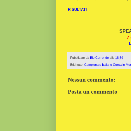
RISULTATI
SPEA
7 
L
Pubblicato da
Bio Correndo
alle
18:59
Etichette:
Campionato Italiano Corsa in M
Nessun commento:
Posta un commento