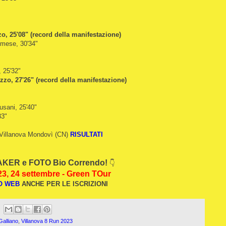
o, 25'08" (record della manifestazione)
imese, 30'34"
, 25'32"
zzo, 27'26" (record della manifestazione)
usani, 25'40"
33"
 Villanova Mondovì (CN)
RISULTATI
KER e FOTO Bio Correndo!
👇
23, 24 settembre - Green TOur
O WEB
ANCHE PER L
E ISCRIZIONI
Galliano
,
Villanova 8 Run 2023