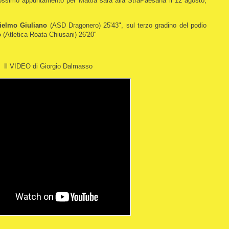
prossimo appuntamento per Mattia sarà alla StraPaesana il 12 agosto,
ielmo Giuliano
(ASD Dragonero) 25'43", sul terzo gradino del podio
o
(Atletica Roata Chiusani) 26'20"
Il VIDEO di Giorgio Dalmasso