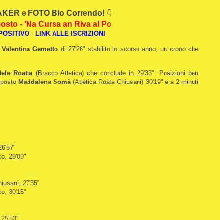
KER e FOTO Bio Correndo!
👇
osto - 'Na Cursa an Riva al Po
POSITIVO
-
LINK ALLE ISCRIZIONI
i Valentina Gemetto
di 27'26" stabilito lo scorso anno, un crono che
ele Roatta
(Bracco Atletica) che conclude in 29'33". Posizioni ben
o posto
Maddalena Somà
(Atletica Roata Chiusani) 30'19" e a 2 minuti
26'57"
zo, 29'09"
iusani, 27'35"
zo, 30'15"
 25'53"