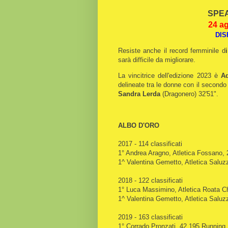
SPEA
24 ag
DIS
Resiste anche il record femminile d
sarà difficile da migliorare.
La vincitrice dell'edizione 2023 è
Ad
delineate tra le donne con il second
Sandra Lerda
(Dragonero) 32'51".
ALBO D'ORO
2017 - 114 classificati
1° Andrea Aragno, Atletica Fossano, 
1^ Valentina Gemetto, Atletica Saluz
2018 - 122 classificati
1° Luca Massimino, Atletica Roata Ch
1^ Valentina Gemetto, Atletica Saluz
2019 - 163 classificati
1° Corrado Pronzati, 42.195 Running,