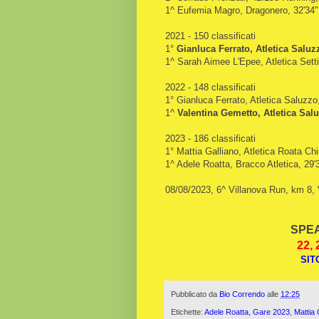
1^ Eufemia Magro, Dragonero, 32'34"
2021 - 150 classificati
1°
Gianluca Ferrato, Atletica Saluzz
1^ Sarah Aimee L'Epee, Atletica Sett
2022 - 148 classificati
1° Gianluca Ferrato, Atletica Saluzzo
1^
Valentina Gemetto, Atletica Salu
2023 - 186 classificati
1° Mattia Galliano, Atletica Roata Chi
1^ Adele Roatta, Bracco Atletica, 29'
08/08/2023, 6^ Villanova Run, km 8,
SPEA
22, 
SIT
Pubblicato da
Bio Correndo
alle
12:25
Etichette:
Adele Roatta
,
Gare 2023
,
Mattia 