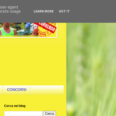
 user-agent
nerate usage
LEARN MORE
GOT IT
CONCORSI
Cerca nel blog