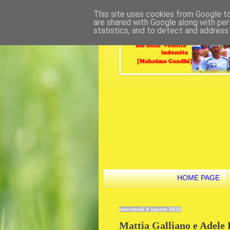
This site uses cookies from Google to 
are shared with Google along with per
statistics, and to detect and address
HOME PAGE
mercoledì 9 agosto 2023
Mattia Galliano e Adele R