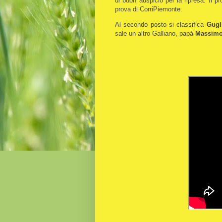
di buon auspicio per la ripresa. Il 
prova di CorriPiemonte.
Al secondo posto si classifica
Gugl
sale un altro Galliano, papà
Massim