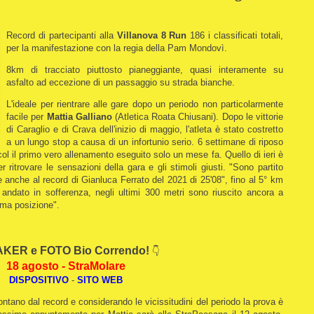
Record di partecipanti alla
Villanova 8 Run
186 i classificati totali,
per la manifestazione con la regia della Pam Mondovì.
8km di tracciato piuttosto pianeggiante, quasi interamente su
asfalto ad eccezione di un passaggio su strada bianche.
L'ideale per rientrare alle gare dopo un periodo non particolarmente
facile per
Mattia Galliano
(Atletica Roata Chiusani). Dopo le vittorie
di Caraglio e di Crava dell'inizio di maggio, l'atleta è stato costretto
a un lungo stop a causa di un infortunio serio. 6 settimane di riposo
a col il primo vero allenamento eseguito solo un mese fa. Quello di ieri è
r ritrovare le sensazioni della gara e gli stimoli giusti. "Sono partito
le anche al record di Gianluca Ferrato del 2021 di 25'08", fino al 5° km
o andato in sofferenza, negli ultimi 300 metri sono riuscito ancora a
ima posizione".
KER e FOTO Bio Correndo!
👇
18 agosto - StraMolare
DISPOSITIVO
-
SITO WEB
ontano dal record e considerando le vicissitudini del periodo la prova è