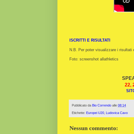
ISCRITTI E RISULTATI
N.B. Per poter visualizzare i risultati 
Foto: screenshot allathletics
SPEA
22, 
SIT
Pubblicato da
Bio Correndo
alle
08:14
Etichette:
Europei U20
,
Ludovica Cavo
Nessun commento: