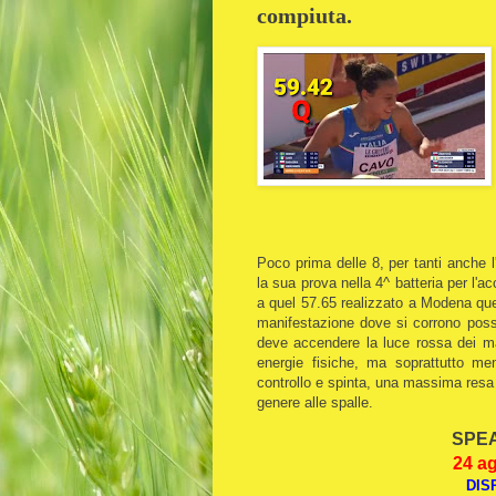
compiuta.
Poco prima delle 8, per tanti anche l'o
la sua prova nella 4^ batteria per l'a
a quel 57.65 realizzato a Modena que
manifestazione dove si corrono possib
deve accendere la luce rossa dei ma
energie fisiche, ma soprattutto men
controllo e spinta, una massima resa 
genere alle spalle.
SPEA
24 ag
DIS