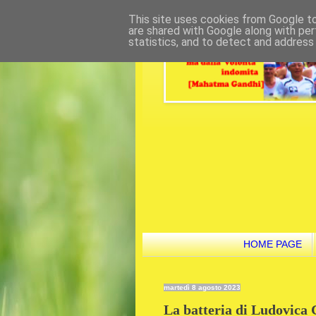
This site uses cookies from Google to 
are shared with Google along with per
statistics, and to detect and address
HOME PAGE
martedì 8 agosto 2023
La batteria di Ludovica