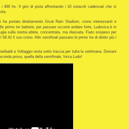
 i 400 hs. Il giro di pista affrontando i 10 ostacoli cadenzati che si
vita.
i ha portato direttamente Givat Ram Stadium, crono interessanti e
le prime tre batterie, per passare occorre andare forte, Ludovica è in
ugia sulla nostra atleta, concentrata, ma rilassata. Fiato sospeso per
9.42 il suo crono. Alle semifinali passano le prime tre di diritto più i
ibaldi a Voltaggio resta sotto traccia per tutta la settimana. Domani
econda prova, quella della semifinale, forza Ludo!