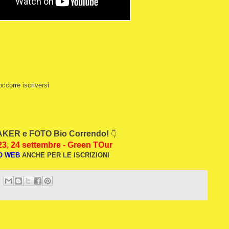
occorre iscriversi
KER e FOTO Bio Correndo!
👇
23, 24 settembre - Green TOur
O WEB
ANCHE PER L
E ISCRIZIONI