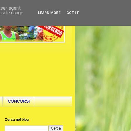
 user-agent
nerate usage
LEARN MORE
GOT IT
CONCORSI
Cerca nel blog