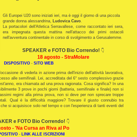
Gli Europei U20 sono iniziati ieri, ma è oggi il giorno di una piccola
grande donna alessandrina,
Ludovica Cavo
.
La portacolori dell'Atletica Serravallese, come raccontato ieri sera,
era impegnata questa mattina nell'attacco dei primi ostacoli
nell'avventura continentale in corso di svolgimento a Gerusalemme.
SPEAKER e FOTO Bio Correndo!
👇
18 agosto - StraMolare
DISPOSITIVO
-
SITO WEB
ccasione di vederla in azione prima dell'inizio dell'attività lavorativa,
ccesso alle semifinali. Lei, accreditata del 6° sesto complessivo grazie
st'anno, era chiamata ad una prova ragionata. Cosa significa? In una
ilmente 3 prove in pochi giorni (batteria, semifinale e finale) non si
ssimi regimi alla prima prova, non si deve per non sprecare troppe
tali. Qual è la difficoltà maggiore? Trovare il giusto connubio tra
che si acquisisce solo nel tempo e con l'esperienza di tanti eventi del
KER e FOTO Bio Correndo!
👇
osto - 'Na Cursa an Riva al Po
POSITIVO
-
LINK ALLE ISCRIZIONI