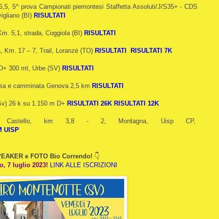
6,5, 5^ prova Campionati piemontesi Staffetta Assoluti/J/S35+ - CDS
igliano (BI)
RISULTATI
Km. 5,1, strada, Coggiola (BI)
RISULTATI
a, Km. 17 – 7, Trail, Loranzè (TO)
RISULTATI
RISULTATI 7K
 D+ 300 mt, Urbe (SV)
RISULTATI
orsa e camminata Genova 2,5 km
RISULTATI
(Sv) 26 k su 1.150 m D+
RISULTATI 26K
RISULTATI 12K
a al Castello, km 3,8 - 2, Montagna, Uisp CP,
M UISP
EAKER e FOTO Bio Correndo!
👇
o, 7 luglio 2023!
LINK ALLE ISCRIZIONI