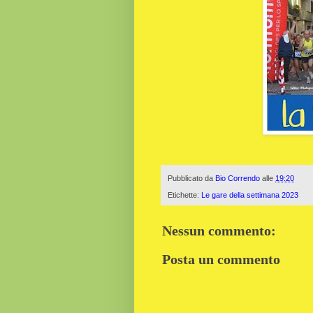
Pubblicato da
Bio Correndo
alle
19:20
Etichette:
Le gare della settimana 2023
Nessun commento:
Posta un commento