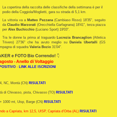
La copertina della raccolta delle classifiche della settimana è per il
podio della Coggiola/Moglietti, gara su strada di 5,1 km.
La vittoria va a
Matteo Pezzana
(Cambiaso Risso) 18'35", seguito
da
Claudio Marzorati
(Orecchiella Garfagnana) 18'41", terza piazza
per
Alex Buchicchio
(Luciano Sport) 19'03".
Tra le donne la prima al traguardo
Lucrezia Brancaglion
(Atletica
Trivero) 27'36" che ha avuto meglio su
Daniela Ubertalli
(GS
compagna di squadra
Valeria Bozio
31'04".
KER e FOTO Bio Correndo!
👇
agosto - Anello di Voltaggio
POSITIVO
-
LINK ALLE ISCRIZIONI
34, NC, Montà (CN)
RISULTATI
tà di Chivasso, pista, Chivasso (TO)
RISULTATI
D+ 1000 mt, Uisp, Barge (CN)
RISULTATI
do a Capriata, km 12,5, UISP, Capriata d’Orba (AL)
RISULTATI