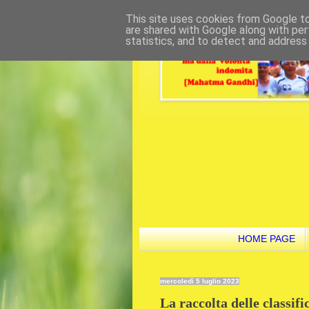
This site uses cookies from Google to 
are shared with Google along with per
statistics, and to detect and address
HOME PAGE
mercoledì 5 luglio 2023
La raccolta delle classif