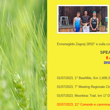
Ermenegildo Zegna) 28'02" e sulla 
SPEA
6 
DIS
01/07/2023, 1^ BeerMile, Km 1,609,
01/07/2023, 7° Meeting Regionale Cit
01/07/2023, Moonbrac Trail, km 17 
02/07/2023, 11^ Correndo e camminan