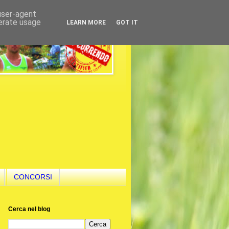
 user-agent
nerate usage
LEARN MORE
GOT IT
CONCORSI
Cerca nel blog