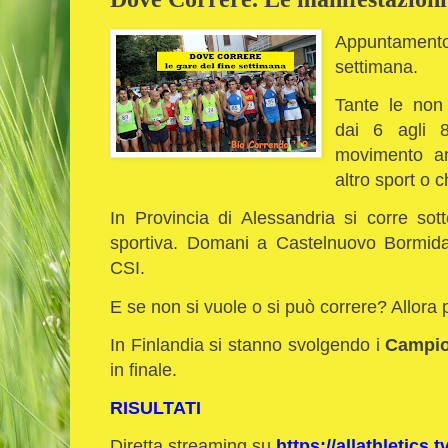
Appuntamento 
settimana.
Tante le non 
dai 6 agli 
movimento an
altro sport o c
In Provincia di Alessandria si corre sot
sportiva. Domani a Castelnuovo Bormid
CSI.
E se non si vuole o si può correre? Allora
In Finlandia si stanno svolgendo i
Campio
in finale.
RISULTATI
Diretta streaming su
https://allathletics.tv