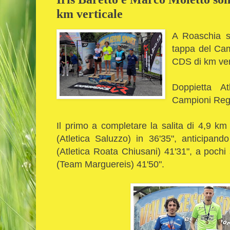
km verticale
A Roaschia si
tappa del Ca
CDS di km ver
Doppietta At
Campioni Regio
Il primo a completare la salita di 4,9
(Atletica Saluzzo) in 36'35", anticipand
(Atletica Roata Chiusani) 41'31", a pochi
(Team Marguereis) 41'50".