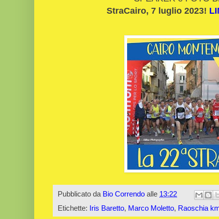
StraCairo, 7 luglio 2023!
LI
Pubblicato da
Bio Correndo
alle
13:22
Etichette:
Iris Baretto
,
Marco Moletto
,
Raoschia km 