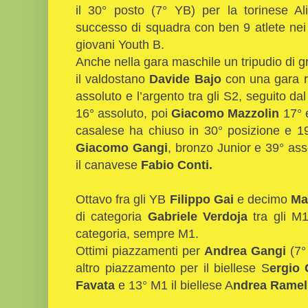
il 30° posto (7° YB) per la torinese Al
successo di squadra con ben 9 atlete nei 
giovani Youth B.
Anche nella gara maschile un tripudio di gra
il valdostano
Davide Bajo
con una gara r
assoluto e l’argento tra gli S2, seguito d
16° assoluto, poi
Giacomo Mazzolin
17° 
casalese ha chiuso in 30° posizione e 1
Giacomo Gangi
, bronzo Junior e 39° asso
il canavese
Fabio Conti.
Ottavo fra gli YB
Filippo Gai
e decimo
Ma
di categoria
Gabriele
Verdoja
tra gli M
categoria, sempre M1.
Ottimi piazzamenti per
Andrea Gangi
(7°
altro piazzamento per il biellese S
ergio
Favata
e 13° M1 il biellese A
ndrea Ramell