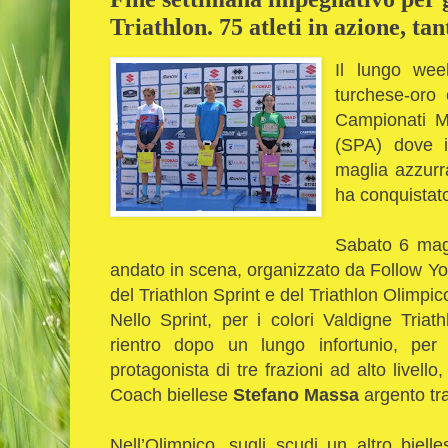
Triathlon. 75 atleti in azione, tan
Il lungo wee
turchese-oro 
Campionati Mo
(SPA) dove 
maglia azzurra
ha conquistato
Sabato 6 magg
andato in scena, organizzato da Follow Y
del Triathlon Sprint e del Triathlon Olimpic
Nello Sprint, per i colori Valdigne Triathl
rientro dopo un lungo infortunio, pe
protagonista di tre frazioni ad alto livell
Coach biellese
Stefano Massa
argento tra
Nell’Olimpico, sugli scudi un altro biell