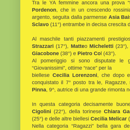
Tra le YA femmine ancora una prova “tu
Pordenon
, che in un crescendo rossini
argento, seguita dalla parmense
Asia Bai
Sclavo
(11°) entrambe in decisa crescita d
Al maschile tanti piazzamenti prestigio
Strazzari
(17°),
Matte
o
Micheletti
(23°)
Giacobone
(38°) e
Pietro Co
l (43°).
Al pomeriggio si sono disputate le ga
“Giovanissimi”, ottime “race” per la
biellese
Cecilia Lorenzoni
, che dopo e
conquistato il 7° posto tra le, Ragazze, 
Pinna
, 9^, autrice di una grande rimonta n
In questa categoria decisamente buone
Cigolini
(22°), della torinese
Chiara Ga
(25°) e delle altre biellesi
Cecilia Melicar
Nella categoria “Ragazzi” bella gara de